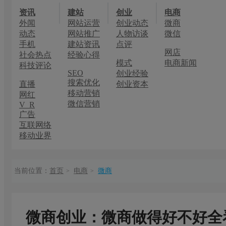
资讯
建站
创业
电商
外闻
网站运营
创业动态
微商
动态
网站推广
人物访谈
微信
手机
建站资讯
点评
网店
社会热点
经验心得
模式
电商新闻
科技评论
SEO
创业经验
搜索优化
直播
创业资本
移动营销
网红
微信营销
V R
广告
互联网络
移动业界
当前位置：
首页
电商
微商
>
>
微商创业：微商做得好不好全