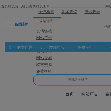
首页
站长资讯
站长访谈
站长工具
网
友链检测
备案查询
申请收录
友情链接
购物车
登录
友情链接
网站广告
×
微博广告
出售图文广告
出售友情链接
免费换链
微信公众号
消息盒
网站交易
软文交易
免费换链
首页
网站广告
自