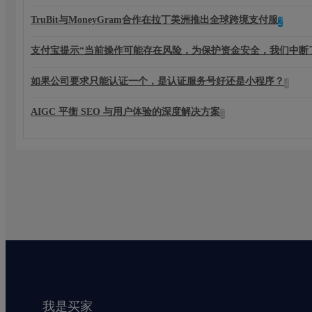
TruBit与MoneyGram合作在拉丁美洲推出全球跨境支付服
2
支付宝提示“当前操作可能存在风险，为保护资金安全，我们中断
如果公司要求只能认证一个，是认证服务号好还是小程序？
4
AIGC 平衡 SEO 与用户体验的深度解决方案
5
我是买家