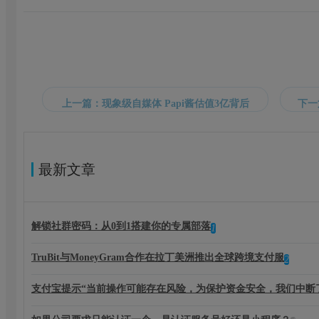
上一篇：现象级自媒体 Papi酱估值3亿背后
最新文章
解锁社群密码：从0到1搭建你的专属部落
1
TruBit与MoneyGram合作在拉丁美洲推出全球跨境支付服
2
支付宝提示“当前操作可能存在风险，为保护资金安全，我们中断