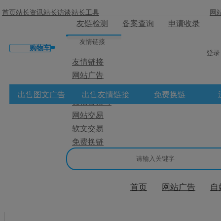
首页
站长资讯
站长访谈
站长工具
网
友链检测
备案查询
申请收录
友情链接
购物车
登录
友情链接
网站广告
×
微博广告
出售图文广告
出售友情链接
免费换链
微信公众号
消息盒
网站交易
软文交易
免费换链
首页
网站广告
自