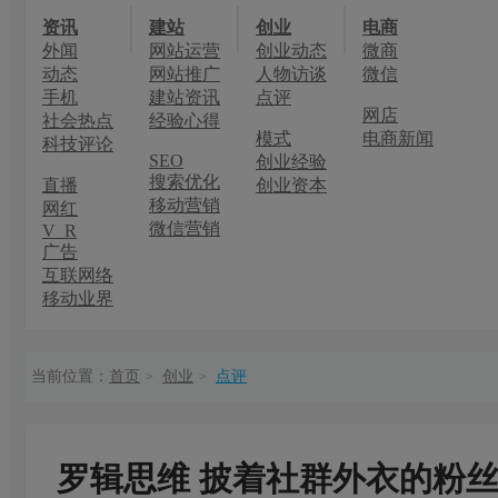
资讯
建站
创业
电商
外闻
网站运营
创业动态
微商
动态
网站推广
人物访谈
微信
手机
建站资讯
点评
网店
社会热点
经验心得
模式
电商新闻
科技评论
SEO
创业经验
搜索优化
直播
创业资本
移动营销
网红
微信营销
V R
广告
互联网络
移动业界
当前位置：
首页
创业
点评
>
>
罗辑思维 披着社群外衣的粉