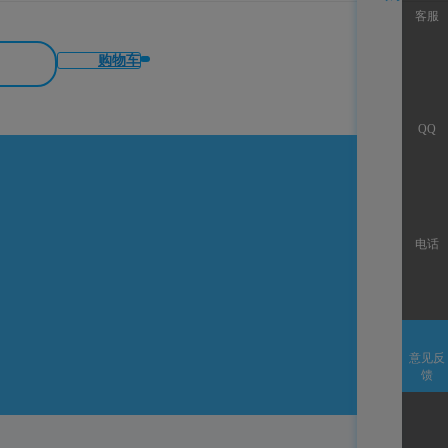
客服
购物车
QQ
电话
意见反
馈