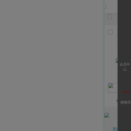
共
件，
已选
件
清空
查看全
会员中
部
心
￥
/月
购物车
购物车