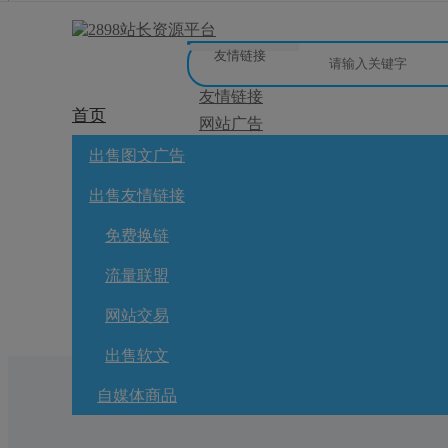
友情链接
友情链接
首页
网站广告
微博广告
网站广告
自媒体广告
友链买卖
网站交
出售图文广告
[
]
微信公众号
免费换链
出售友情链接
网站交易
流量联盟
软文交易
免费换链
免费换链
积分商城
流量联盟
全选
标为已读
出售/交换
网站交易
出售软文
自媒体商品