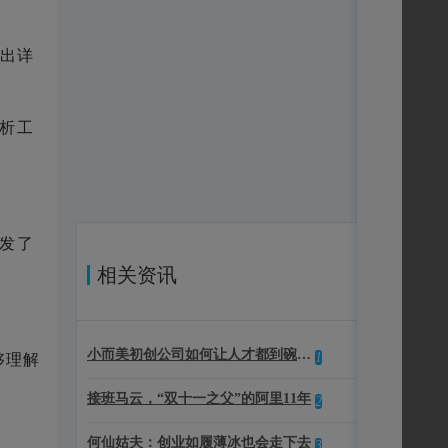
出详
分析工
激发了
相关资讯
小而美初创公司如何让人才都到碗里来？
1
够理解
接班马云，“双十一之父”的阿里11年
2
何仙姑夫：创业如履薄冰也会走下去
3