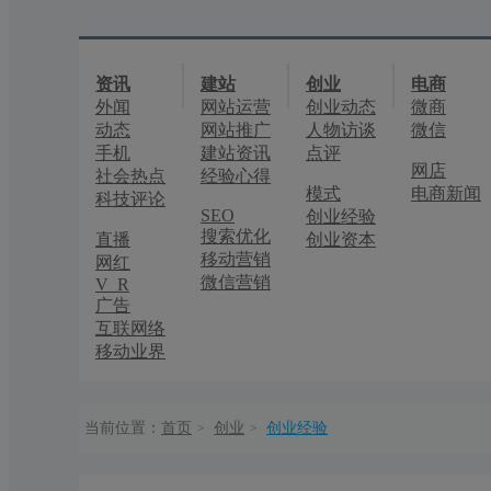
资讯
建站
创业
电商
外闻
网站运营
创业动态
微商
动态
网站推广
人物访谈
微信
手机
建站资讯
点评
网店
社会热点
经验心得
模式
电商新闻
科技评论
SEO
创业经验
搜索优化
直播
创业资本
移动营销
网红
微信营销
V R
广告
互联网络
移动业界
当前位置：
首页
创业
创业经验
>
>