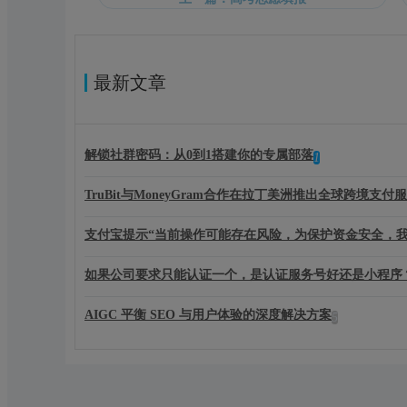
最新文章
解锁社群密码：从0到1搭建你的专属部落
1
TruBit与MoneyGram合作在拉丁美洲推出全球跨境支付服
支付宝提示“当前操作可能存在风险，为保护资金安全，我
如果公司要求只能认证一个，是认证服务号好还是小程序
AIGC 平衡 SEO 与用户体验的深度解决方案
5