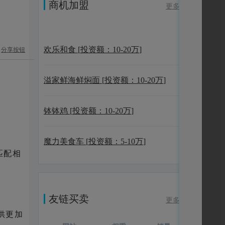
商机加盟
更多
欢乐和食
[
投资额：
10-20万
]
分享按钮
溢家鲜海鲜焖面
[
投资额：
10-20万
]
钵钵鸡
[
投资额：
10-20万
]
魔力美食车
[
投资额：
5-10万
]
匹配相
友链买卖
更多
供更加