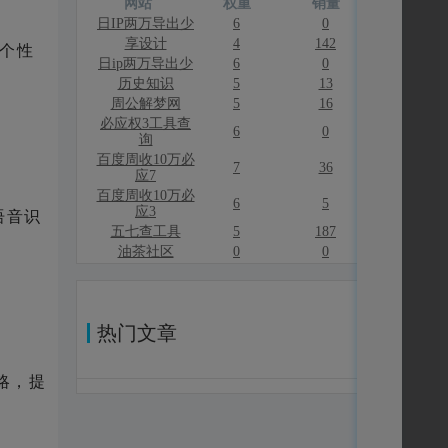
网站
权重
销量
日IP两万导出少
6
0
享设计
4
142
荐个性
日ip两万导出少
6
0
历史知识
5
13
周公解梦网
5
16
必应权3工具查
6
0
询
百度周收10万必
7
36
应7
百度周收10万必
6
5
应3
语音识
五七查工具
5
187
油茶社区
0
0
热门文章
略，提