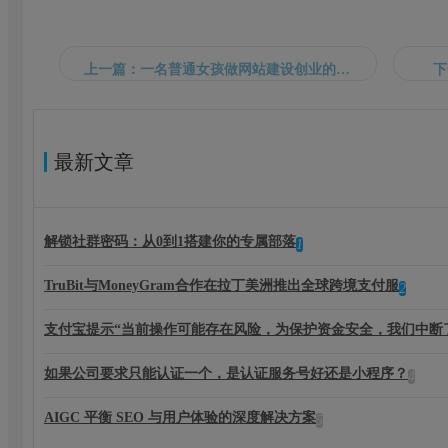
上一篇：一名普通女孩做网站建设创业的经历
下
最新文章
解锁社群密码：从0到1搭建你的专属部落
1
TruBit与MoneyGram合作在拉丁美洲推出全球跨境支付服
2
支付宝提示“当前操作可能存在风险，为保护资金安全，我们中断
如果公司要求只能认证一个，是认证服务号好还是小程序？
4
AIGC 平衡 SEO 与用户体验的深度解决方案
5