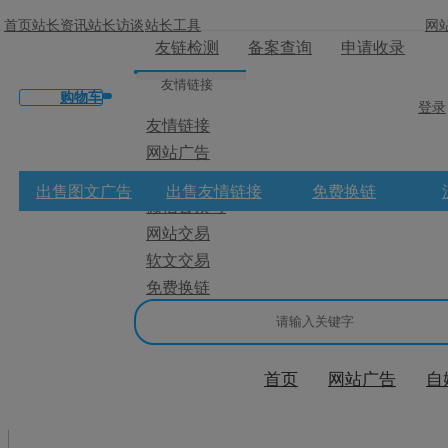
首页
站长资讯
站长访谈
站长工具
网
友链检测
备案查询
申请收录
友情链接
购物车
登录
友情链接
网站广告
×
微博广告
出售图文广告
出售友情链接
免费换链
微信公众号
消息盒
网站交易
软文交易
免费换链
首页
网站广告
自