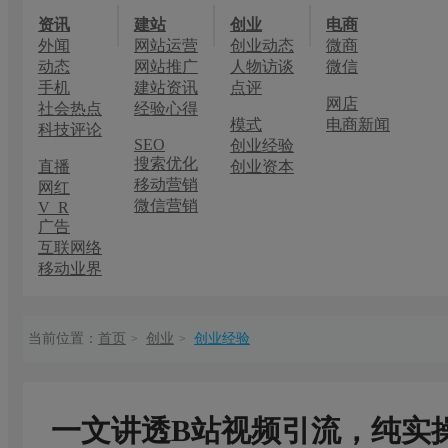
资讯
建站
创业
电商
外闻
网站运营
创业动态
微商
动态
网站推广
人物访谈
微信
手机
建站资讯
点评
网店
社会热点
经验心得
模式
电商新闻
科技评论
SEO
创业经验
搜索优化
直播
创业资本
移动营销
网红
微信营销
V R
广告
互联网络
移动业界
当前位置：
首页
创业
创业经验
>
>
一文讲透B站视频引流，纯实