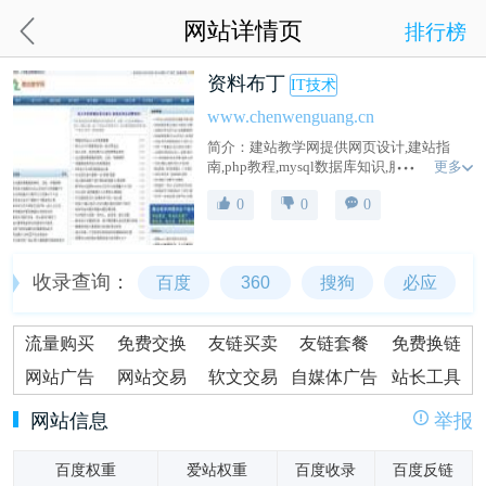
网站详情页
排行榜
资料布丁
IT技术
www.chenwenguang.cn
简介：建站教学网提供网页设计,建站指
更多
南,php教程,mysql数据库知识,服务器搭
建,CMS建站,网站策划运营,网站优化推广,
0
0
0
建站经验分享,建站技术交流,让你建站更便
捷和轻松。
收录查询：
百度
360
搜狗
必应
流量购买
免费交换
友链买卖
友链套餐
免费换链
网站广告
网站交易
软文交易
自媒体广告
站长工具
网站信息
举报
百度权重
爱站权重
百度收录
百度反链