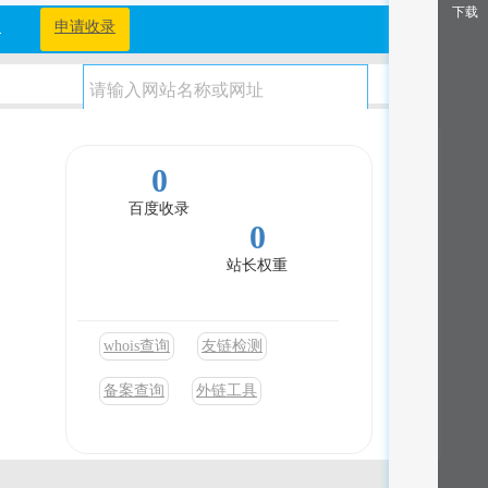
下载
档
申请收录
0
百度收录
0
站长权重
排名及实时
、USDT
whois查询
友链检测
备案查询
外链工具