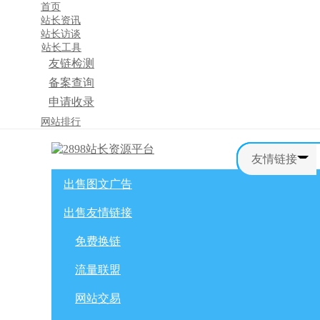
首页
站长资讯
站长访谈
站长工具
友链检测
备案查询
申请收录
×
网站排行
消息盒
友情链接
出售图文广告
首页
购物车
友情链接
出售友情链接
网站广告
自媒体广告
网站广告
微博广告
免费换链
免费换链
微信公众号
流量联盟
流量联盟
网站交易
积分商城
软文交易
网站交易
免费换链