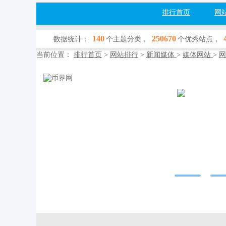
排行首页
网
140
250670
数据统计：
个主题分类，
个优秀站点，
当前位置：
排行首页
>
网站排行
>
新闻媒体
>
媒体网站
>
网
币界网
www.67170.com
网站行业：
新闻
收录查询：
[百
网站简介：币界
走势分析。专注
等热门币种，一