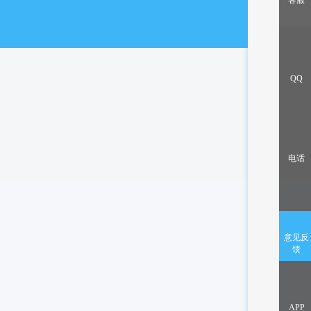
客服
出售/交换
QQ
电话
意见反
馈
APP