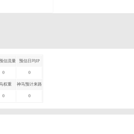
预估流量
预估日均IP
0
0
马权重
神马预计来路
0
0