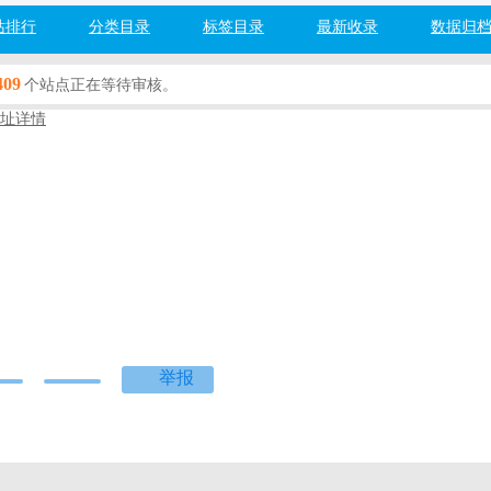
站排行
分类目录
标签目录
最新收录
数据归
409
个站点正在等待审核。
址详情
媒体
百度网址安全检测：
检测中...
度]
[360]
[搜狗]
[必应]
网提供最新比特币(BTC)行情数据，包括今日价格、24小时涨跌幅、市值
于BTC市场波动、交易量更新，助您精准把握加密货币投资机会。覆盖ETH
站式获取专业行情洞察。
举报