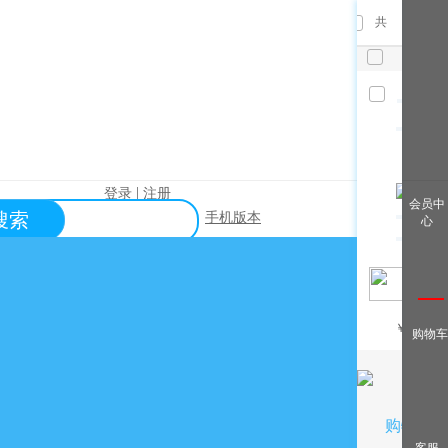
共
件，已
选
件
清空
|
登录
注册
查看全
会员中
搜索
手机版本
心
部
帮助中心
关于购买？
关于出售？
常见问题？
￥
/月
购物车
关于充值？
关于提现？
购物车