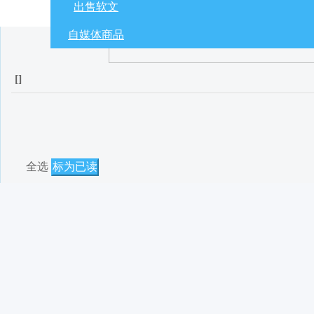
出售软文
自媒体商品
[
]
全选
标为已读