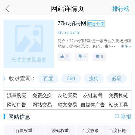
网站详情页
排行榜
77ktv招聘网
信息分类
ktv-cn.com
简介：77ktv招聘网:是一家专业的夜场招聘
更多
网站，提供夜总会、KTV、夜店/酒吧等夜
场招聘信息。我们有丰富的岗位资源和良
2
0
0
好的福利待遇，欢迎有志之士加入我们，
开启你的夜场招聘之旅！
收录查询：
百度
360
搜狗
必应
流量购买
免费交换
友链买卖
友链套餐
免费换链
网站广告
网站交易
软文交易
自媒体广告
站长工具
网站信息
举报
百度权重
爱站权重
百度收录
百度反链