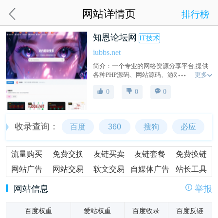
网站详情页
排行榜
知恩论坛网
IT技术
iubbs.net
简介：一个专业的网络资源分享平台,提供
更多
各种PHP源码、网站源码、游戏源码、模板
插件、软件工具、网络教程、活动线报等,
0
0
0
为中国站长提供一站式资源下载。
（iubbs.net）
收录查询：
百度
360
搜狗
必应
流量购买
免费交换
友链买卖
友链套餐
免费换链
网站广告
网站交易
软文交易
自媒体广告
站长工具
网站信息
举报
百度权重
爱站权重
百度收录
百度反链