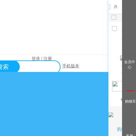
共
件，已
选
件
清空
|
登录
注册
查看全
会员中
搜索
手机版本
心
部
帮助中心
关于购买？
关于出售？
常见问题？
￥
/月
购物车
关于充值？
关于提现？
购物车