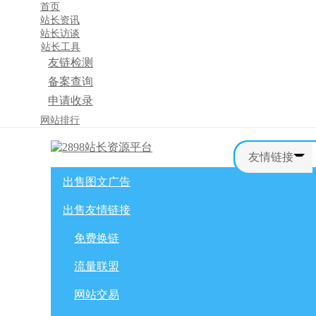
首页
站长资讯
站长访谈
站长工具
友链检测
备案查询
申请收录
×
网站排行
消息盒
友情链接
出售图文广告
首页
购物车
友情链接
出售友情链接
网站广告
自媒体广告
网站广告
微博广告
免费换链
免费换链
微信公众号
流量联盟
流量联盟
网站交易
积分商城
软文交易
网站交易
免费换链