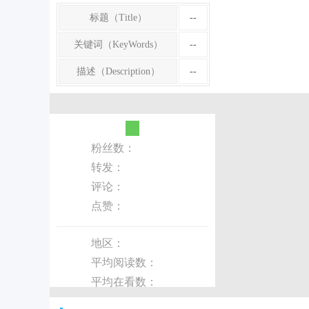
标题（Title）
--
关键词（KeyWords）
--
描述（Description）
--
粉丝数：
转发：
评论：
点赞：
地区：
平均阅读数：
平均在看数：