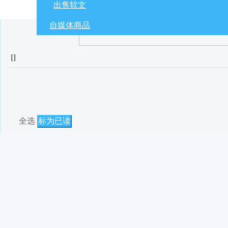
出售软文
自媒体商品
[
]
全选
标为已读