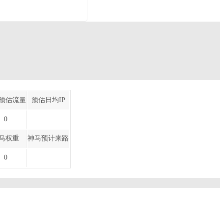
预估流量
预估日均IP
0
马权重
神马预计来路
0