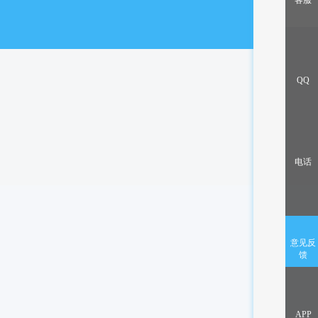
客服
出售/交换
QQ
电话
意见反
馈
APP