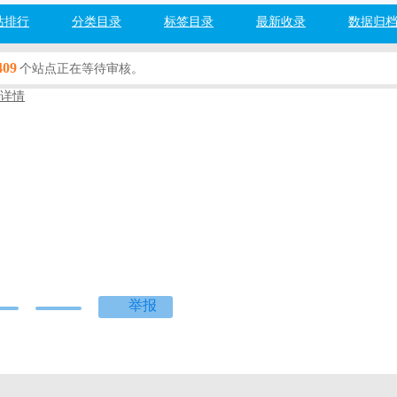
站排行
分类目录
标签目录
最新收录
数据归
409
个站点正在等待审核。
详情
业邮箱
技术
百度网址安全检测：
检测中...
度]
[360]
[搜狗]
[必应]
举报