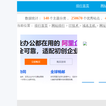
排行首页
网
140
250670
数据统计：
个主题分类，
个优秀站点，
当前位置：
排行首页
>
网站排行
>
IT技术
>
域名主机
>
网址
阿里云企
www.aliyunu.cn
网站行业：
IT
收录查询：
[百
网站简介：--