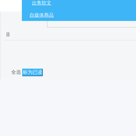
出售软文
自媒体商品
[
]
全选
标为已读