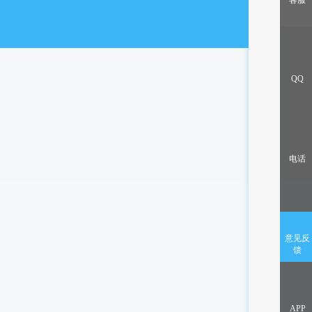
客服
出售/交换
QQ
电话
意见反
馈
APP