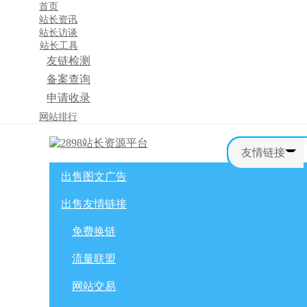
首页
站长资讯
站长访谈
站长工具
友链检测
备案查询
申请收录
×
网站排行
消息盒
友情链接
出售图文广告
首页
购物车
友情链接
出售友情链接
网站广告
自媒体广告
网站广告
微博广告
免费换链
免费换链
微信公众号
流量联盟
流量联盟
网站交易
积分商城
软文交易
网站交易
免费换链