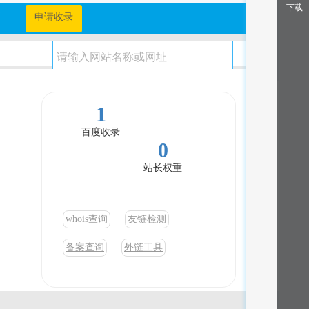
下载
档
申请收录
1
百度收录
0
站长权重
whois查询
友链检测
备案查询
外链工具