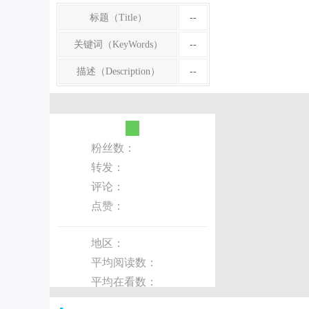
标题（Title）
--
关键词（KeyWords）
--
描述（Description）
--
粉丝数：
转发：
评论：
点赞：
地区：
平均阅读数：
平均在看数：