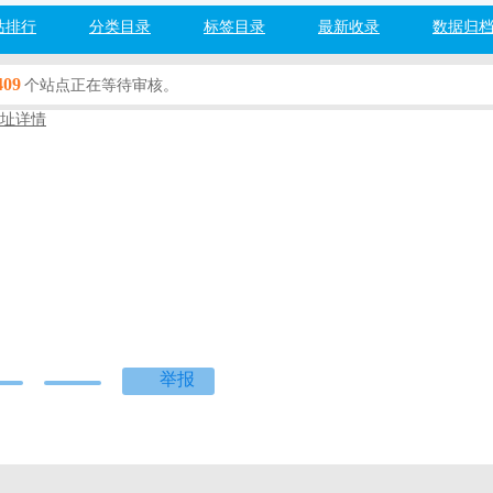
站排行
分类目录
标签目录
最新收录
数据归
409
个站点正在等待审核。
址详情
医网
n
健康
百度网址安全检测：
检测中...
度]
[360]
[搜狗]
[必应]
举报