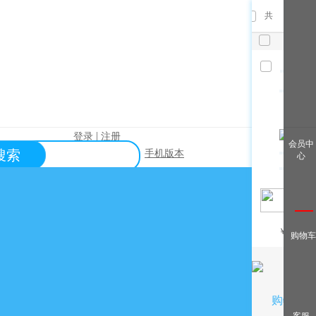
共
件，已
选
件
清空
|
登录
注册
查看全
会员中
搜索
手机版本
心
部
帮助中心
关于购买？
关于出售？
常见问题？
￥
/月
购物车
关于充值？
关于提现？
购物车