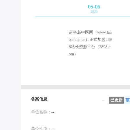
05-06
2026
蓝半岛中医网（www.lan
bandao.cn）正式加盟289
8站长资源平台（2898.c
om）
备案信息
--
已更新
更
单位名称：
--
单位性质：
--