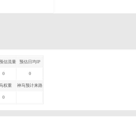
预估流量
预估日均IP
0
0
马权重
神马预计来路
0