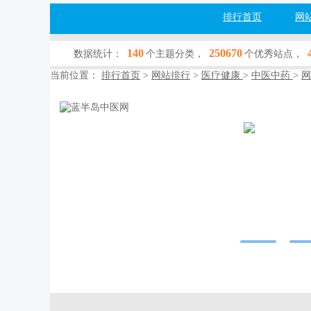
排行首页
网
140
250670
数据统计：
个主题分类，
个优秀站点，
当前位置：
排行首页
>
网站排行
>
医疗健康
>
中医中药
>
网
蓝半岛中
www.lanbandao.c
网站行业：
医疗
收录查询：
[百
网站简介：--