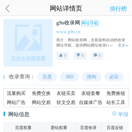
网站详情页
排行榜
g9n收录网
网址导航
www.g9n.cn
简介：网站收录网，全新架构自动秒收录
更多
网址导航，提供网站网址收录服务，如音
乐、小说、NBA、财经、购物、视频、软
0
0
0
件及热门游戏网址大全，帮助广大站长轻
松推广网站，增加网站流量。
收录查询：
百度
360
搜狗
必应
流量购买
免费交换
友链买卖
友链套餐
免费换链
网站广告
网站交易
软文交易
自媒体广告
站长工具
网站信息
举报
百度权重
爱站权重
百度收录
百度反链