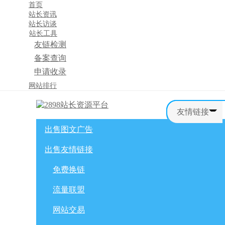
首页
站长资讯
站长访谈
站长工具
友链检测
备案查询
申请收录
×
网站排行
消息盒
友情链接
出售图文广告
首页
购物车
友情链接
出售友情链接
网站广告
自媒体广告
网站广告
微博广告
免费换链
免费换链
微信公众号
流量联盟
流量联盟
网站交易
积分商城
软文交易
网站交易
免费换链