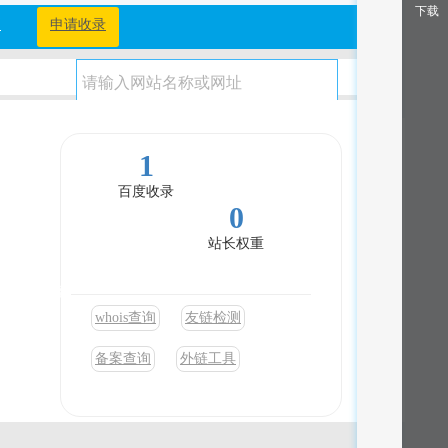
下载
档
申请收录
1
百度收录
0
站长权重
理财工具、教
whois查询
友链检测
备案查询
外链工具