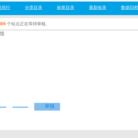
站排行
分类目录
标签目录
最新收录
数据归
406
个站点正在等待审核。
情
工具
分类
百度网址安全检测：
检测中...
度]
[360]
[搜狗]
[必应]
(toolxia.cc)提供基于web页的在线工具软件，如：生活服务工具、金融
学计算工具、站长工具、及各类在线工具等等。
举报