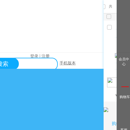
共
件，已
选
件
清空
|
登录
注册
查看全
会员中
搜索
手机版本
心
部
帮助中心
关于购买？
关于出售？
常见问题？
￥
/月
购物车
关于充值？
关于提现？
购物车