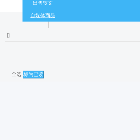
出售软文
自媒体商品
[
]
全选
标为已读