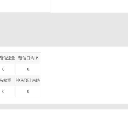
预估流量
预估日均IP
0
0
马权重
神马预计来路
0
0