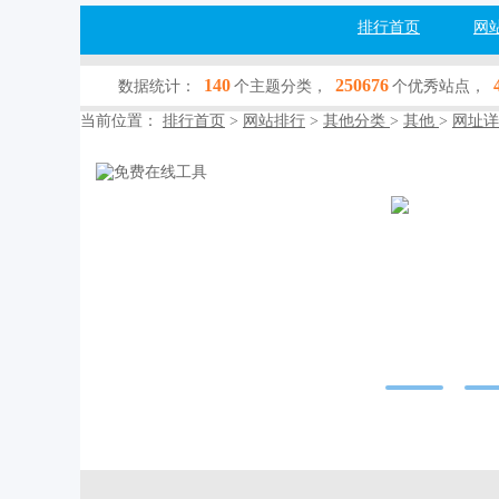
排行首页
网
140
250676
数据统计：
个主题分类，
个优秀站点，
当前位置：
排行首页
>
网站排行
>
其他分类
>
其他
>
网址详
免费在线
www.toolxia.cc
网站行业：
其他
收录查询：
[百
网站简介：工具侠
育教学工具、数