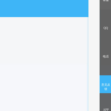
客服
出售/交换
QQ
电话
意见反
馈
APP