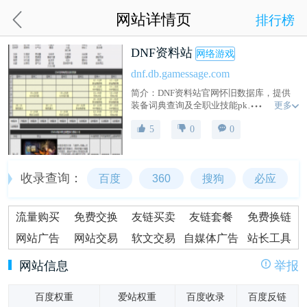
网站详情页
排行榜
DNF资料站
网络游戏
dnf.db.gamessage.com
简介：DNF资料站官网怀旧数据库，提供
更多
装备词典查询及全职业技能pk、刷图加点
模拟器、时装搭配、地下城怪物等游戏数
5
0
0
据，涵盖装备图鉴、副本掉落、转职觉
醒、主线成就任务、副职业与地图npc查
询，收录国服、韩服、台服、日服、美
服、体验服多等级版本历史资料，整理新
收录查询：
百度
360
搜狗
必应
职业排行榜、装备强化锻造数据，为老玩
家开荒官方 DNF 怀旧服再续阿拉德冒险之
旅做准备。
流量购买
免费交换
友链买卖
友链套餐
免费换链
网站广告
网站交易
软文交易
自媒体广告
站长工具
网站信息
举报
百度权重
爱站权重
百度收录
百度反链