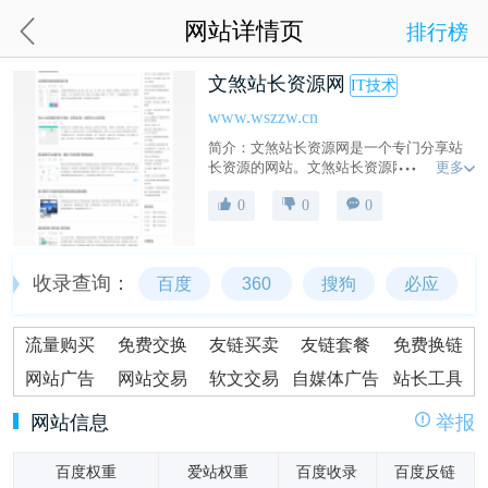
网站详情页
排行榜
文煞站长资源网
IT技术
www.wszzw.cn
简介：文煞站长资源网是一个专门分享站
更多
长资源的网站。文煞站长资源网为你免费
提供海量站长资源、网站源码、zblog插
0
0
0
件、Discuz模板、WordPress插件等精品资
源，免费站长源码下载网！
收录查询：
百度
360
搜狗
必应
流量购买
免费交换
友链买卖
友链套餐
免费换链
网站广告
网站交易
软文交易
自媒体广告
站长工具
网站信息
举报
百度权重
爱站权重
百度收录
百度反链