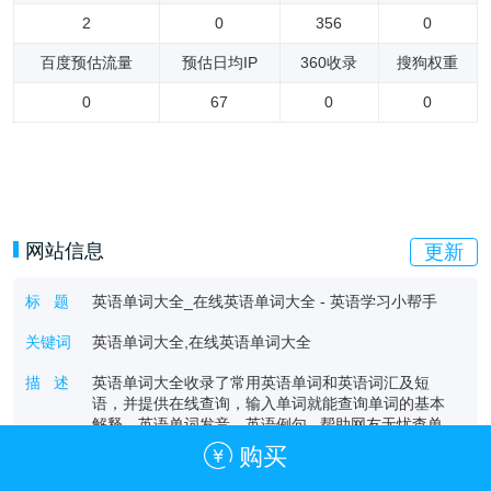
2
0
356
0
百度预估流量
预估日均IP
360收录
搜狗权重
0
67
0
0
网站信息
更新
标 题
英语单词大全_在线英语单词大全 - 英语学习小帮手
关键词
英语单词大全,在线英语单词大全
描 述
英语单词大全收录了常用英语单词和英语词汇及短
语，并提供在线查询，输入单词就能查询单词的基本
解释、英语单词发音、英语例句...帮助网友无忧查单
词。我们将不断更新新的单词，欢迎大家使用！单词
购买
大全操作十分简单！