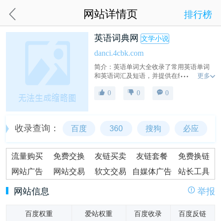
网站详情页
排行榜
英语词典网
文学小说
danci.4cbk.com
简介：英语单词大全收录了常用英语单词
更多
和英语词汇及短语，并提供在线查询，输
入单词就能查询单词的基本解释、英语单
0
0
0
词发音、英语例句...帮助网友无忧查单词。
我们将不断更新新的单词，欢迎大家使
用！单词大全操作十分简单！
收录查询：
百度
360
搜狗
必应
流量购买
免费交换
友链买卖
友链套餐
免费换链
网站广告
网站交易
软文交易
自媒体广告
站长工具
网站信息
举报
百度权重
爱站权重
百度收录
百度反链