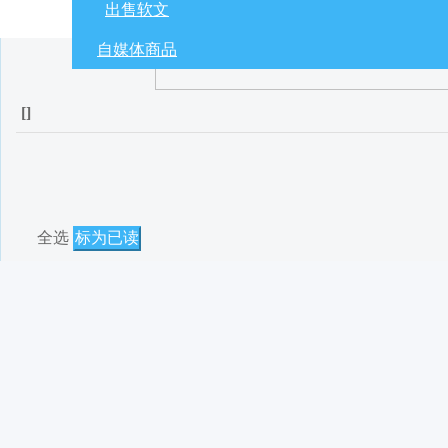
出售软文
自媒体商品
[
]
全选
标为已读