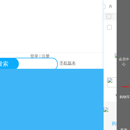
共
件，已
选
件
清空
|
登录
注册
查看全
会员中
搜索
手机版本
心
部
帮助中心
关于购买？
关于出售？
常见问题？
￥
/月
购物车
关于充值？
关于提现？
购物车