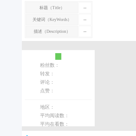
标题（Title）
--
关键词（KeyWords）
--
描述（Description）
--
粉丝数：
转发：
评论：
点赞：
地区：
平均阅读数：
平均在看数：