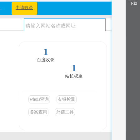
下载
档
申请收录
1
百度收录
1
站长权重
含：手机号
实名验证查
whois查询
友链检测
证实名核验
备案查询
外链工具