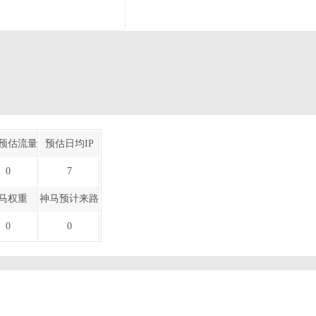
预估流量
预估日均IP
0
7
马权重
神马预计来路
0
0