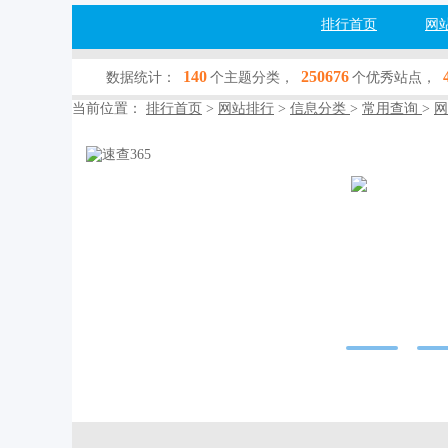
排行首页
网
140
250676
数据统计：
个主题分类，
个优秀站点，
当前位置：
排行首页
>
网站排行
>
信息分类
>
常用查询
>
网
速查365
sucha365.wehalk
网站行业：
信息
收录查询：
[百
网站简介：速查
码实名验证、手
询、企业风险查
查询等多种产品