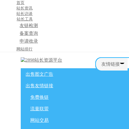
首页
站长资讯
站长访谈
站长工具
友链检测
备案查询
申请收录
×
网站排行
消息盒
友情链接
出售图文广告
首页
购物车
友情链接
出售友情链接
网站广告
自媒体广告
网站广告
微博广告
免费换链
免费换链
微信公众号
流量联盟
流量联盟
网站交易
积分商城
软文交易
网站交易
免费换链