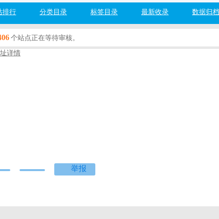
站排行
分类目录
标签目录
最新收录
数据归
406
个站点正在等待审核。
址详情
.com
分类
百度网址安全检测：
检测中...
度]
[360]
[搜狗]
[必应]
号是提供手机号码验证查询和企业信息查询的综合信息查询平台。产品包
机号码空号检测查询、手机在网时长查询、手机在网状态查询、手机身份
询、被执行失信企业查询、企业法院公告查询、法院开庭公告查询、身份
举报