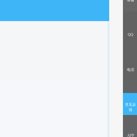
客服
出售/交换
QQ
电话
意见反
馈
APP