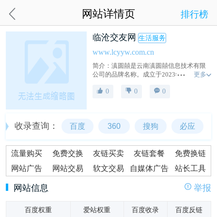
网站详情页
排行榜
临沧交友网
生活服务
www.lcyyw.com.cn
简介：‌滇圆囍是云南滇圆囍信息技术有限
更多
公司的品牌名称。‌成立于2023年，位于云
南省临沧市。该公司是一家以从事婚恋相
0
0
0
亲服务业为主的企业，注册资本为100万人
民币，此外，滇圆囍品牌还通过临沧有约
网提供同城相亲、交友、找对象等服务。
收录查询：
百度
360
搜狗
必应
流量购买
免费交换
友链买卖
友链套餐
免费换链
网站广告
网站交易
软文交易
自媒体广告
站长工具
网站信息
举报
百度权重
爱站权重
百度收录
百度反链