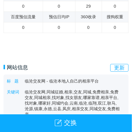
0
0
29
0
百度预估流量
预估日均IP
360收录
搜狗权重
0
0
0
0
网站信息
更新
标 题
临沧交友网 - 临沧本地人自己的相亲平台
关键词
临沧交友网,同城征婚,相亲,交友,同城,免费相亲,免费
交友,同城相亲,找对象,找女朋友,哪家靠谱,相亲平台,
找对象,哪家好,同城约会,云南,临沧,临翔,双江,耿马,
沧源,镇康,永德,云县,凤庆,相亲交友,同城交友,免费相
亲
交换
描 述
临沧交友网是云南滇圆囍信息技术有限公司的品牌名
称。‌成立于2023年，位于云南省临沧市。该公司是