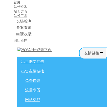
首页
站长资讯
站长访谈
站长工具
友链检测
备案查询
申请收录
×
网站排行
消息盒
友情链接
出售图文广告
首页
购物车
友情链接
出售友情链接
网站广告
自媒体广告
网站广告
微博广告
免费换链
免费换链
微信公众号
流量联盟
流量联盟
网站交易
积分商城
软文交易
网站交易
免费换链