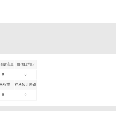
预估流量
预估日均IP
0
0
马权重
神马预计来路
0
0