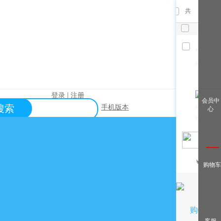
共
件，已
选
件
清空
|
登录
注册
查看全
会员中
搜索
手机版本
心
部
帮助中心
关于购买？
关于出售？
常见问题？
￥
/月
购物车
关于充值？
关于提现？
购物车