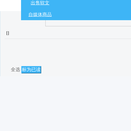
出售软文
自媒体商品
[
]
全选
标为已读