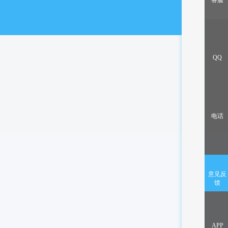
客服
出售/交换
QQ
电话
意见反
馈
APP