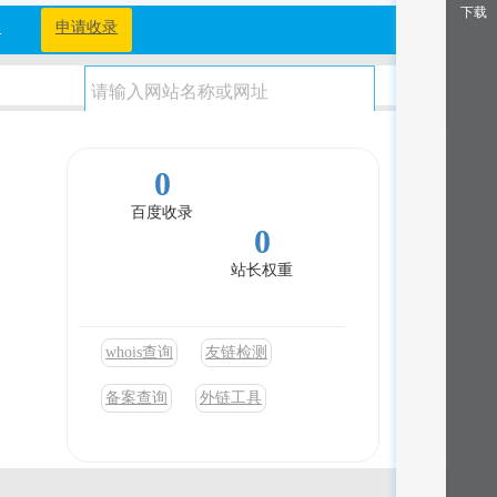
下载
档
申请收录
0
百度收录
0
站长权重
 more. Join
whois查询
友链检测
备案查询
外链工具