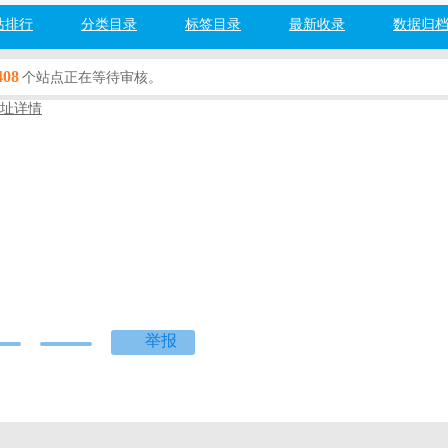
站排行
分类目录
标签目录
最新收录
数据归
408
个站点正在等待审核。
址详情
s
com
服务
百度网址安全检测：
检测中...
度]
[360]
[搜狗]
[必应]
40% Cash Back at stores like Walmart, Amazon, Macy's, Nike & thousands
t a $10 bonus.
举报