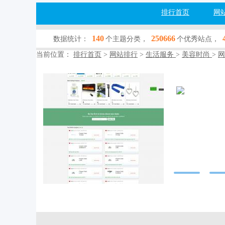
排行首页
网
140
250666
数据统计：
个主题分类，
个优秀站点，
当前位置：
排行首页
>
网站排行
>
生活服务
>
美容时尚
>
网
DailyBack
www.dailybacks.
网站行业：
生活
收录查询：
[百
网站简介：Get up to 
for free now & ge