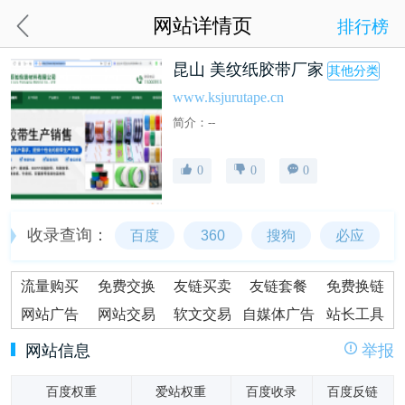
网站详情页
排行榜
昆山 美纹纸胶带厂家
其他分类
www.ksjurutape.cn
简介：--
0
0
0
收录查询：
百度
360
搜狗
必应
流量购买
免费交换
友链买卖
友链套餐
免费换链
网站广告
网站交易
软文交易
自媒体广告
站长工具
网站信息
举报
百度权重
爱站权重
百度收录
百度反链