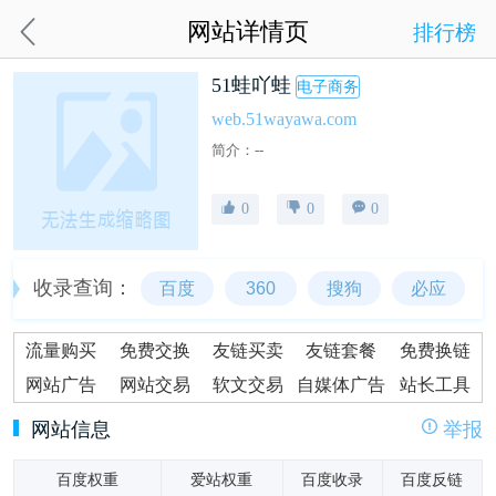
网站详情页
排行榜
51蛙吖蛙
电子商务
web.51wayawa.com
简介：--
0
0
0
收录查询：
百度
360
搜狗
必应
流量购买
免费交换
友链买卖
友链套餐
免费换链
网站广告
网站交易
软文交易
自媒体广告
站长工具
网站信息
举报
百度权重
爱站权重
百度收录
百度反链