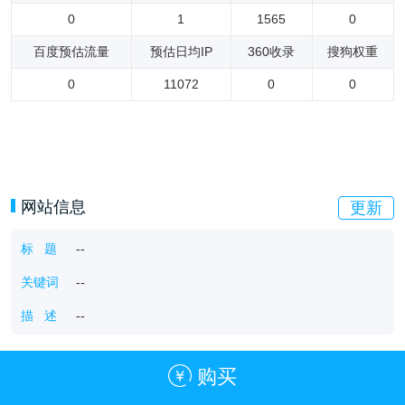
0
1
1565
0
百度预估流量
预估日均IP
360收录
搜狗权重
0
11072
0
0
网站信息
更新
标 题
--
关键词
--
描 述
--
购买