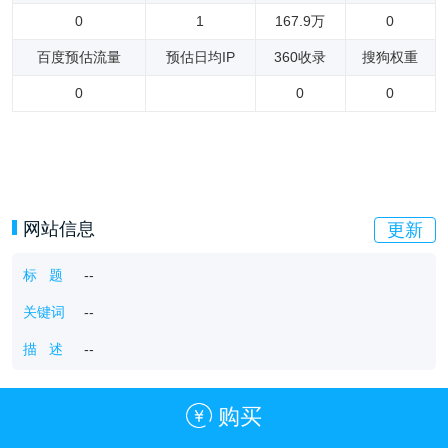
0
1
167.9万
0
百度预估流量
预估日均IP
360收录
搜狗权重
0
0
0
网站信息
更新
标 题
--
关键词
--
描 述
--
购买