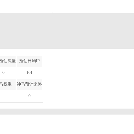
预估流量
预估日均IP
0
101
马权重
神马预计来路
0