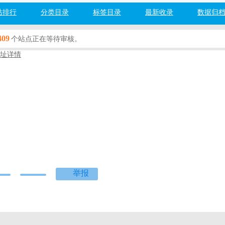
站排行
分类目录
标签目录
最新收录
数据归
409
个站点正在等待审核。
址详情
奇
m
游戏
百度网址安全检测：
检测中...
度]
[360]
[搜狗]
[必应]
举报