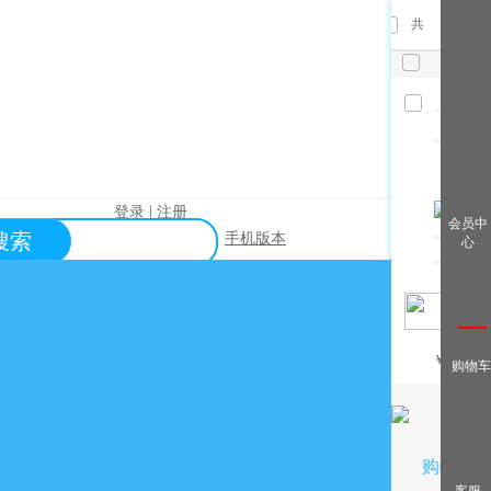
共
件，已
选
件
清空
|
登录
注册
查看全
会员中
搜索
手机版本
心
部
帮助中心
关于购买？
关于出售？
常见问题？
￥
/月
购物车
关于充值？
关于提现？
购物车