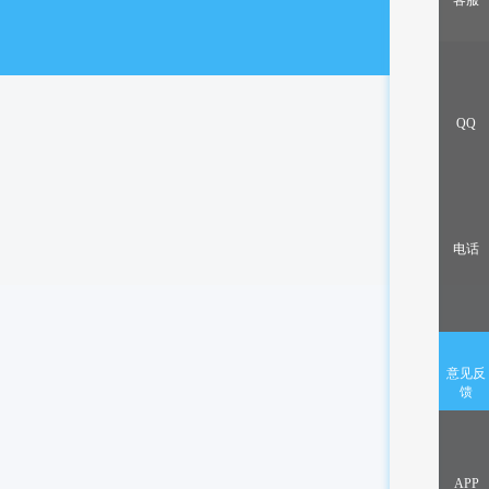
客服
出售/交换
QQ
电话
意见反
馈
APP