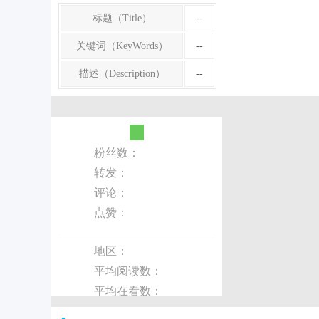
标题（Title）
--
关键词（KeyWords）
--
描述（Description）
--
粉丝数：
转发：
评论：
点赞：
地区：
平均阅读数：
平均在看数：