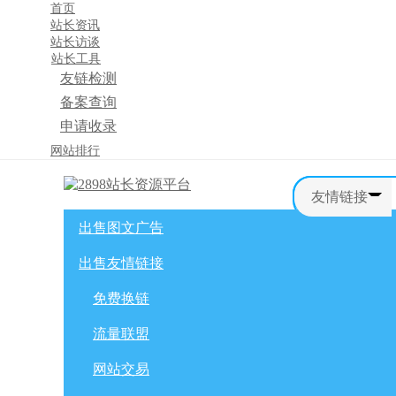
首页
站长资讯
站长访谈
站长工具
友链检测
备案查询
申请收录
×
网站排行
消息盒
友情链接
出售图文广告
首页
购物车
友情链接
出售友情链接
网站广告
自媒体广告
网站广告
微博广告
免费换链
免费换链
微信公众号
流量联盟
流量联盟
网站交易
积分商城
软文交易
网站交易
免费换链