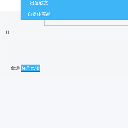
出售软文
自媒体商品
[
]
全选
标为已读