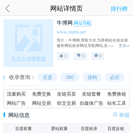
网站详情页
排行榜
牛博网
网址导航
www.niubo.net
简介：牛博网,博客大全,为草根站长创业者
更多
服务网站收录网址导航网站,全人工编辑的
开放式网站分类目录,收录国内外各行业优
0
0
0
秀网站,旨在为用户提供网站分类目录检索,
优秀网站参考,网站推广服务。
收录查询：
百度
360
搜狗
必应
流量购买
免费交换
友链买卖
友链套餐
免费换链
网站广告
网站交易
软文交易
自媒体广告
站长工具
网站信息
举报
百度权重
爱站权重
百度收录
百度反链