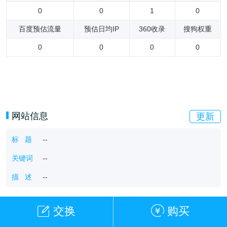
0
0
1
0
百度预估流量
预估日均IP
360收录
搜狗权重
0
0
0
0
网站信息
更新
标 题
--
关键词
--
描 述
--
交换
购买