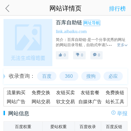
网站详情页
排行榜
百库自助链
网址导航
link.aibaiku.com
简介：百库自助链-是一个分享优秀的网址
更多
的网站目录导航，自助式申请加入自动收
录，获取高质量的自然流量，高质量外链
0
0
0
的收录平台，是发外链神器！赶快加入自
动秒收录平台！
收录查询：
百度
360
搜狗
必应
流量购买
免费交换
友链买卖
友链套餐
免费换链
网站广告
网站交易
软文交易
自媒体广告
站长工具
网站信息
举报
百度权重
爱站权重
百度收录
百度反链