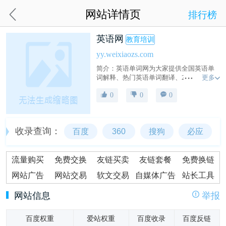
网站详情页
排行榜
英语网
教育培训
yy.weixiaozs.com
简介：英语单词网为大家提供全国英语单
更多
词解释、热门英语单词翻译、2025英语字
典词库以及英语词典大全等各类英语词
0
0
0
汇、考试词汇，可通过首字母查询英语单
词等。欢迎大家使用。
收录查询：
百度
360
搜狗
必应
流量购买
免费交换
友链买卖
友链套餐
免费换链
网站广告
网站交易
软文交易
自媒体广告
站长工具
网站信息
举报
百度权重
爱站权重
百度收录
百度反链