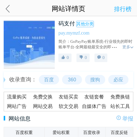
网站详情页
排行榜
码支付
其他分类
pay.mymzf.com
简介：GoPayPay账单系统-行业领先的即时
更多
账单平台-全网最稳最安全的即时账单平台-
提供最优质最稳定的在线平台，通道轮
0
0
0
训，励志打造最稳定最安全的账单系统，
提供24小时全天候售后，三网金额秒回
调，需挂机，三网免挂会员免费送，国内
高防机房不拉闸秒回调!
收录查询：
百度
360
搜狗
必应
流量购买
免费交换
友链买卖
友链套餐
免费换链
网站广告
网站交易
软文交易
自媒体广告
站长工具
网站信息
举报
百度权重
爱站权重
百度收录
百度反链