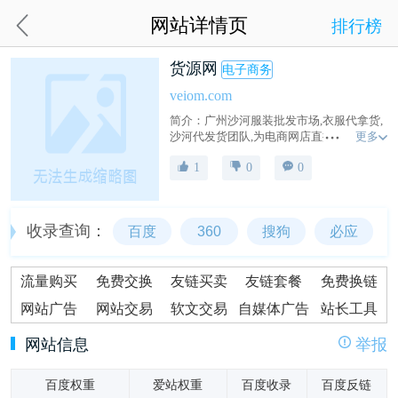
网站详情页
排行榜
货源网
电子商务
veiom.com
简介：广州沙河服装批发市场,衣服代拿货,
更多
沙河代发货团队,为电商网店直播代理提供
女装批发货源,潮牌男装进货代理,厂家一手
1
0
0
货源,支持一件代发平台网站,专业的女装批
发一件代发货源平台
收录查询：
百度
360
搜狗
必应
流量购买
免费交换
友链买卖
友链套餐
免费换链
网站广告
网站交易
软文交易
自媒体广告
站长工具
网站信息
举报
百度权重
爱站权重
百度收录
百度反链