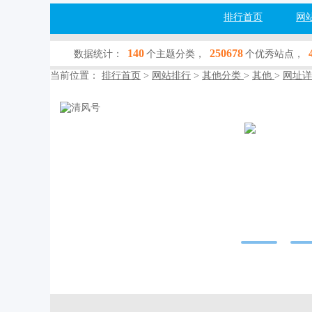
排行首页
网
140
250678
数据统计：
个主题分类，
个优秀站点，
当前位置：
排行首页
>
网站排行
>
其他分类
>
其他
>
网址详
清风号
rukhnama.com
网站行业：
其他
收录查询：
[百
网站简介：--