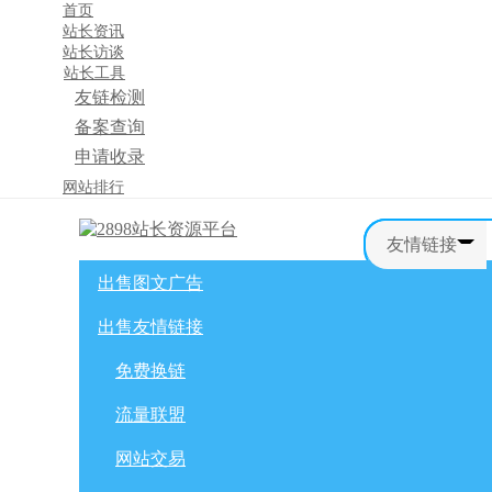
首页
站长资讯
站长访谈
站长工具
友链检测
备案查询
申请收录
×
网站排行
消息盒
友情链接
出售图文广告
首页
购物车
友情链接
出售友情链接
网站广告
自媒体广告
网站广告
微博广告
免费换链
免费换链
微信公众号
流量联盟
流量联盟
网站交易
积分商城
软文交易
网站交易
免费换链