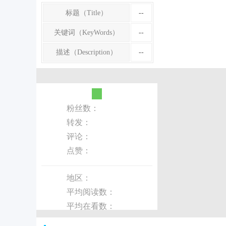
标题（Title）
--
关键词（KeyWords）
--
描述（Description）
--
粉丝数：
转发：
评论：
点赞：
地区：
平均阅读数：
平均在看数：