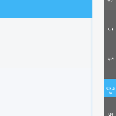
客服
出售/交换
QQ
电话
意见反
馈
APP