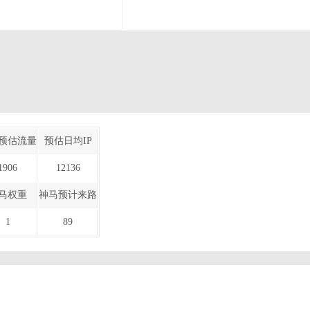
预估流量
预估日均IP
1906
12136
马权重
神马预计来路
1
89