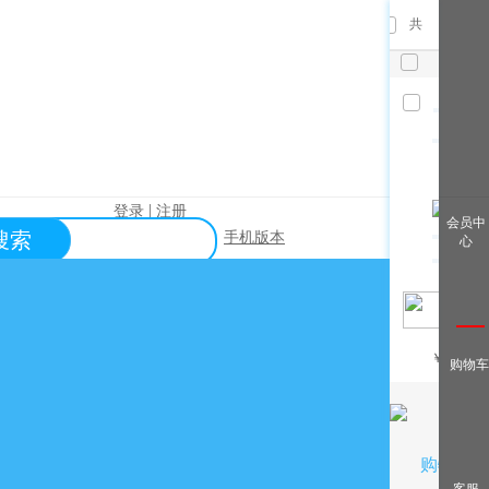
共
件，已
选
件
清空
|
登录
注册
查看全
会员中
搜索
手机版本
心
部
帮助中心
关于购买？
关于出售？
常见问题？
￥
/月
购物车
关于充值？
关于提现？
购物车