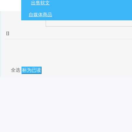
出售软文
自媒体商品
[
]
全选
标为已读