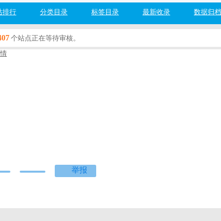
站排行
分类目录
标签目录
最新收录
数据归
407
个站点正在等待审核。
情
分类
百度网址安全检测：
检测中...
度]
[360]
[搜狗]
[必应]
举报