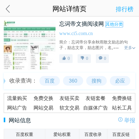
网站详情页
排行榜
忘词帝文摘阅读网
其他分类
www.ci5.com.cn
简介：忘词帝分享余秋雨散文励志的句
更多
子，励志文章，励志图片，名人名言，经
典语录，格言警句，诗歌，哲理小故事以
0
0
0
及心灵感悟的文章和读者文摘在线阅读。
收录查询：
百度
360
搜狗
必应
流量购买
免费交换
友链买卖
友链套餐
免费换链
网站广告
网站交易
软文交易
自媒体广告
站长工具
网站信息
举报
百度权重
爱站权重
百度收录
百度反链