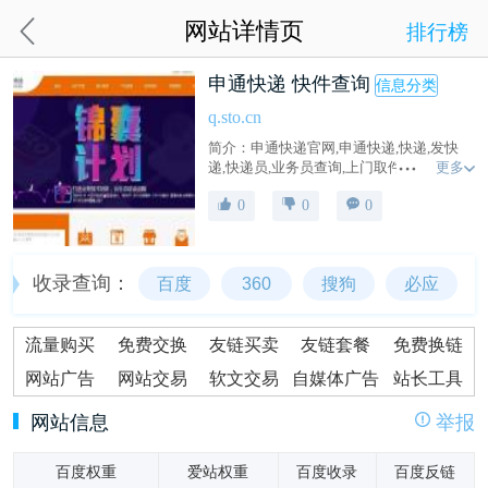
网站详情页
排行榜
申通快递 快件查询
信息分类
q.sto.cn
简介：申通快递官网,申通快递,快递,发快
更多
递,快递员,业务员查询,上门取件,在线下单
(寄件),申通营业网点查询,快递加盟,单号追
0
0
0
踪跟踪查询,投诉电话查询,车辆信息,申通新
闻,招聘等服务,全国统一客服热线：95543.
收录查询：
百度
360
搜狗
必应
流量购买
免费交换
友链买卖
友链套餐
免费换链
网站广告
网站交易
软文交易
自媒体广告
站长工具
网站信息
举报
百度权重
爱站权重
百度收录
百度反链