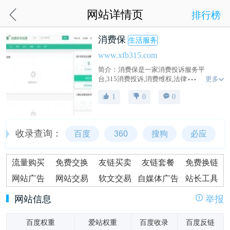
网站详情页
排行榜
消费保
生活服务
www.xfb315.com
简介：消费保是一家消费投诉服务平
更多
台,315消费投诉,消费维权,法律咨询,帮助消
费者解决日常生活中遇到的各种消费问题,
1
0
0
全力保障用户和企业的合法权益
收录查询：
百度
360
搜狗
必应
流量购买
免费交换
友链买卖
友链套餐
免费换链
网站广告
网站交易
软文交易
自媒体广告
站长工具
网站信息
举报
百度权重
爱站权重
百度收录
百度反链