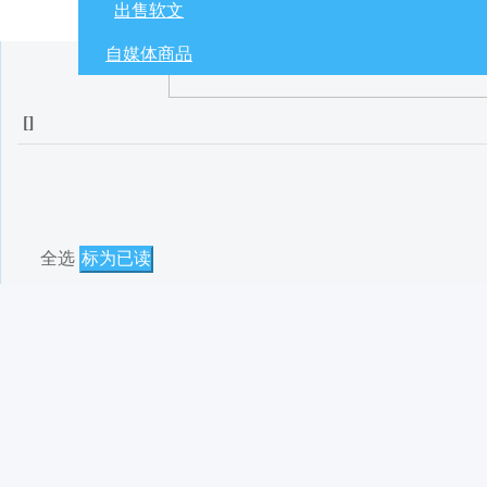
出售软文
自媒体商品
[
]
全选
标为已读