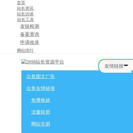
首页
站长资讯
站长访谈
站长工具
友链检测
备案查询
申请收录
×
网站排行
消息盒
友情链接
出售图文广告
首页
购物车
友情链接
出售友情链接
网站广告
自媒体广告
网站广告
微博广告
免费换链
免费换链
微信公众号
流量联盟
流量联盟
网站交易
积分商城
软文交易
网站交易
免费换链