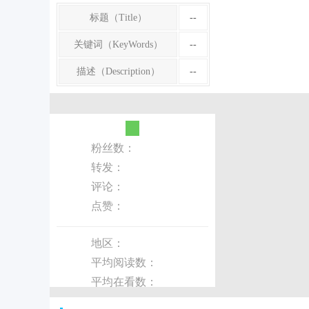
标题（Title）
--
关键词（KeyWords）
--
描述（Description）
--
粉丝数：
转发：
评论：
点赞：
地区：
平均阅读数：
平均在看数：