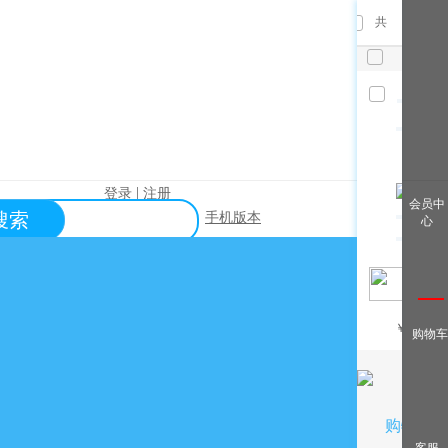
共
件，已
选
件
清空
|
登录
注册
查看全
会员中
搜索
手机版本
心
部
帮助中心
关于购买？
关于出售？
常见问题？
￥
/月
购物车
关于充值？
关于提现？
购物车