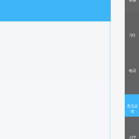
客服
出售/交换
QQ
电话
意见反
馈
APP