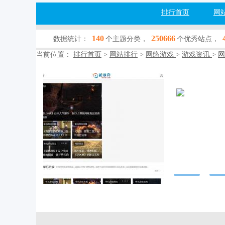
排行首页
网
140
250666
数据统计：
个主题分类，
个优秀站点，
当前位置：
排行首页
>
网站排行
>
网络游戏
>
游戏资讯
>
网
新维游戏
game.360h5.com
网站行业：
网络
收录查询：
[百
网站简介：--