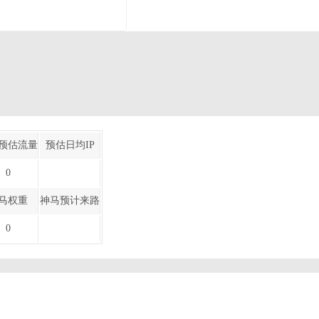
预估流量
预估日均IP
0
马权重
神马预计来路
0