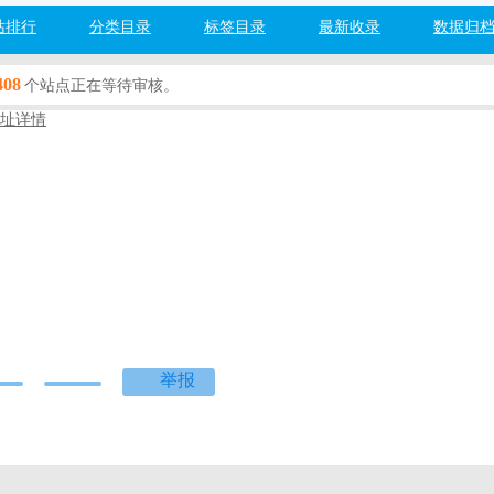
站排行
分类目录
标签目录
最新收录
数据归
408
个站点正在等待审核。
址详情
游戏
百度网址安全检测：
检测中...
度]
[360]
[搜狗]
[必应]
举报