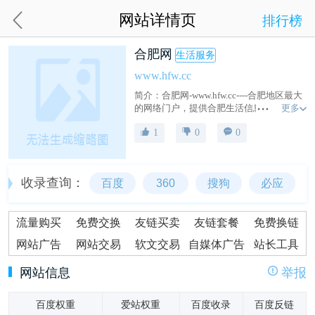
网站详情页
排行榜
合肥网
生活服务
www.hfw.cc
简介：合肥网-www.hfw.cc----合肥地区最大
更多
的网络门户，提供合肥生活信息，合肥吃
喝玩乐行,合肥网一网打尽!
1
0
0
收录查询：
百度
360
搜狗
必应
流量购买
免费交换
友链买卖
友链套餐
免费换链
网站广告
网站交易
软文交易
自媒体广告
站长工具
网站信息
举报
百度权重
爱站权重
百度收录
百度反链