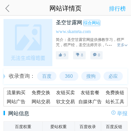
网站详情页
排行榜
圣空甘露网
综合网站
www.skamrta.com
简介：圣空甘露官网提供佛教学习，楞严
更多
咒，楞严经，圣空法师开示，学佛入门，
佛教故事视频大全，佛经讲解，佛教书籍
9
8
0
在线阅读等，方便大众认识学习佛法。
收录查询：
百度
360
搜狗
必应
流量购买
免费交换
友链买卖
友链套餐
免费换链
网站广告
网站交易
软文交易
自媒体广告
站长工具
网站信息
举报
百度权重
爱站权重
百度收录
百度反链