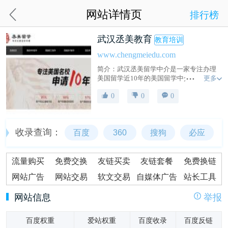
网站详情页
排行榜
武汉丞美教育
教育培训
www.chengmeiedu.com
简介：武汉丞美留学中介是一家专注办理
更多
美国留学近10年的美国留学中介机构,咨询
范围涉及美国留学费用,条件,申请与签证等.
0
0
0
帮助数千学子成功留学美国,是留学中介行
业中排名靠前的武汉出国留学中介机构.
收录查询：
百度
360
搜狗
必应
流量购买
免费交换
友链买卖
友链套餐
免费换链
网站广告
网站交易
软文交易
自媒体广告
站长工具
网站信息
举报
百度权重
爱站权重
百度收录
百度反链