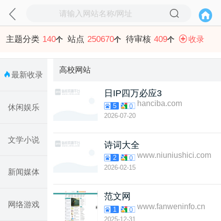
主题分类
140
站点
250670
待审核
409
收录
个
个
个
高校网站
最新收录
日IP四万必应3
hanciba.com
5
0
休闲娱乐
2026-07-20
文学小说
诗词大全
www.niuniushici.com
2
0
2026-02-15
新闻媒体
范文网
网络游戏
www.fanweninfo.cn
1
0
2025-12-31