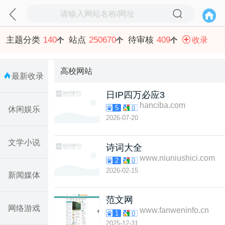
主题分类
140
站点
250670
待审核
409
收录
个
个
个
高校网站
最新收录
日IP四万必应3
hanciba.com
5
0
休闲娱乐
2026-07-20
文学小说
诗词大全
www.niuniushici.com
2
0
2026-02-15
新闻媒体
范文网
网络游戏
www.fanweninfo.cn
1
0
2025-12-31