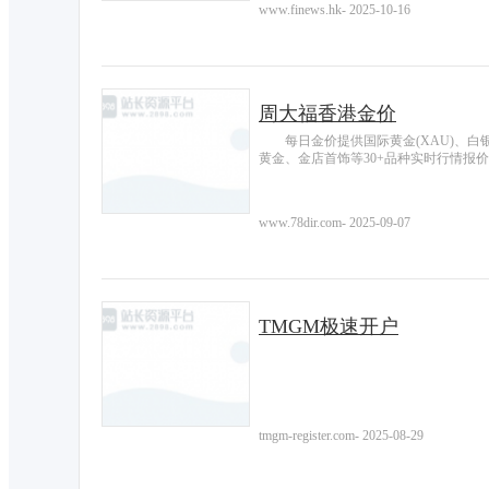
www.finews.hk
-
2025-10-16
周大福香港金价
每日金价提供国际黄金(XAU)、白银
黄金、金店首饰等30+品种实时行情报
www.78dir.com
-
2025-09-07
TMGM极速开户
tmgm-register.com
-
2025-08-29