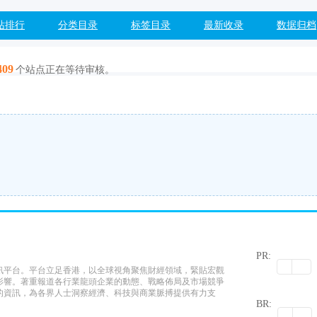
站排行
分类目录
标签目录
最新收录
数据归档
409
个站点正在等待审核。
PR:
訊平台。平台立足香港，以全球視角聚焦財經領域，緊貼宏觀
影響。著重報道各行業龍頭企業的動態、戰略佈局及市場競爭
0
的資訊，為各界人士洞察經濟、科技與商業脈搏提供有力支
BR: