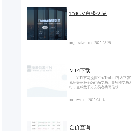
TMGM白银交易
tmgm-silver.com
-
2025-08-29
MT4下载
MT4官网提供MetaTrader 4官
原油等多种金融产品交易。集智能交易
行，全球数千万交易者共同信赖！
mt4-zw.com
-
2025-08-18
金价查询