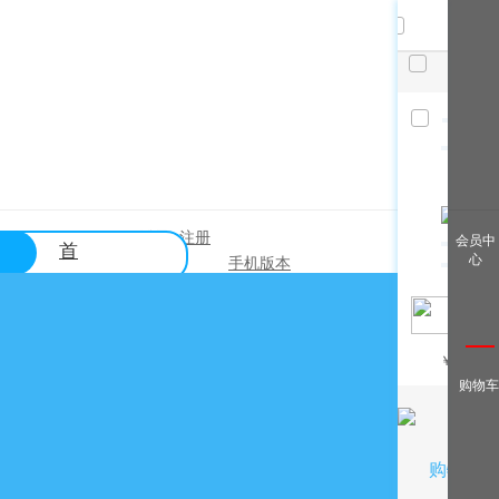
共
件，
已选
件
清空
查看全
登录
注册
|
会员中
首
部
心
手机版本
页
帮助中心
关于购买？
￥
/月
关于出售？
购物车
常见问题？
关于充值？
关于提现？
购物车