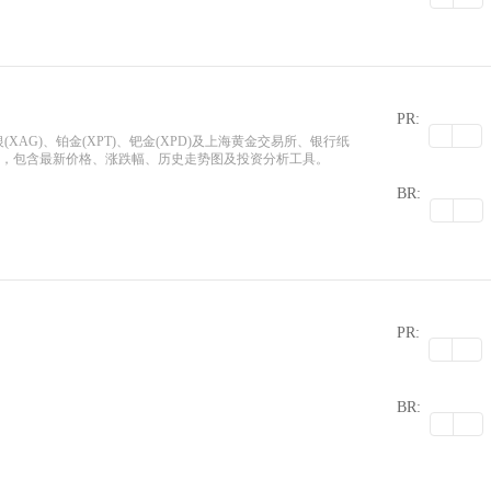
PR:
(XAG)、铂金(XPT)、钯金(XPD)及上海黄金交易所、银行纸
价，包含最新价格、涨跌幅、历史走势图及投资分析工具。
0
BR:
PR:
0
BR: