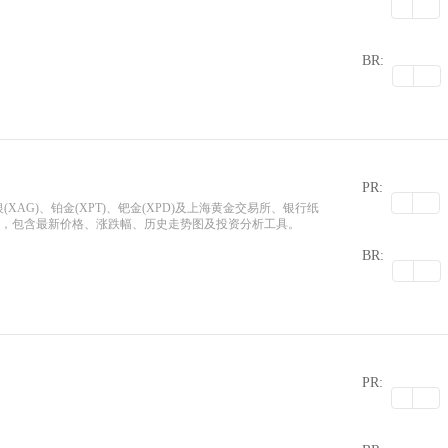
0
BR:
PR:
(XAG)、铂金(XPT)、钯金(XPD)及上海黄金交易所、银行纸
价，包含最新价格、涨跌幅、历史走势图及投资分析工具。
0
BR:
PR:
0