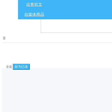
出售软文
自媒体商品
[
]
标为已读
全选