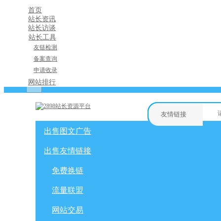
首页
站长资讯
站长访谈
站长工具
友链检测
备案查询
申请收录
×
网站排行
消息盒
友情链接
出售图文广告
购物车
友情链接
网站广告
自媒体广告
出售友情链接
网站广告
微博广告
免费换链
免费换链
微信公众号
流量联盟
网站交易
流量联盟
软文交易
积分商城
网站交易
免费换链