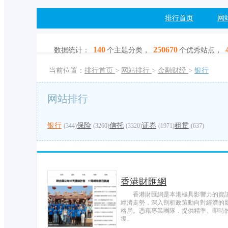
排行首页
网
140
250670
数据统计：
个主题分类，
个优秀站点，
当前位置：
排行首页
>
网站排行
>
金融财经
>
银行
网站排行
银行
保险
信托
证券
租赁
(344)
(3260)
(3320)
(1971)
(637)
香港財匯網
香港財匯網是本港極具影響力的資
經濟走勢，深入剖析政策動向對經濟的
格局。憑藉專業團隊，提供精準、即時
援。