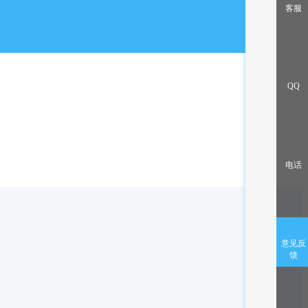
出售/交换
客服
QQ
电话
意见反
馈