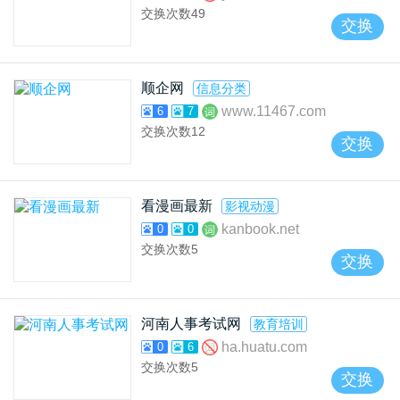
交换次数
49
交换
顺企网
信息分类
www.11467.com
6
7
交换次数
12
交换
看漫画最新
影视动漫
kanbook.net
0
0
交换次数
5
交换
河南人事考试网
教育培训
ha.huatu.com
0
6
交换次数
5
交换