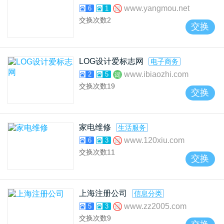
www.yangmou.net
6
1
交换次数
2
交换
LOG设计爱标志网
电子商务
www.ibiaozhi.com
2
5
交换次数
19
交换
家电维修
生活服务
www.120xiu.com
6
3
交换次数
11
交换
上海注册公司
信息分类
www.zz2005.com
5
3
交换次数
9