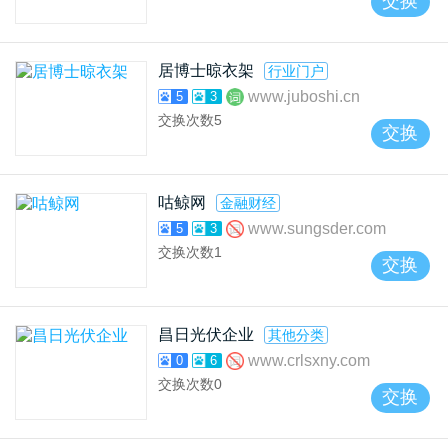
交换
居博士晾衣架
行业门户
www.juboshi.cn
5
3
交换次数
5
交换
咕鲸网
金融财经
www.sungsder.com
5
3
交换次数
1
交换
昌日光伏企业
其他分类
www.crlsxny.com
0
6
交换次数
0
交换