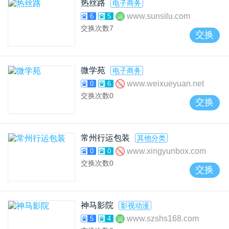
热丝路
电子商务
www.sunsilu.com
6
5
交换次数
7
交换
微学苑
电子商务
www.weixueyuan.net
0
6
交换次数
0
交换
常州行运包装
其他分类
www.xingyunbox.com
0
0
交换次数
0
交换
神马影院
影视动漫
www.szshs168.com
5
4