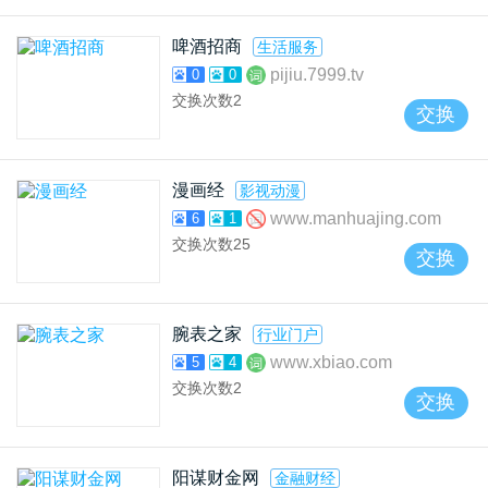
啤酒招商
生活服务
pijiu.7999.tv
0
0
交换次数
2
交换
漫画经
影视动漫
www.manhuajing.com
6
1
交换次数
25
交换
腕表之家
行业门户
www.xbiao.com
5
4
交换次数
2
交换
阳谋财金网
金融财经