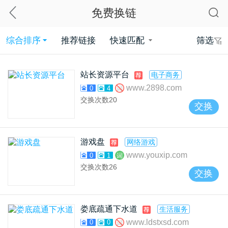
免费换链
综合排序
推荐链接
快速匹配
筛选
站长资源平台
电子商务
www.2898.com
0
4
交换次数
20
交换
游戏盘
网络游戏
www.youxip.com
0
1
交换次数
26
交换
娄底疏通下水道
生活服务
www.ldstxsd.com
0
0