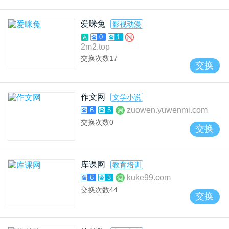
爱咪兔
影视动漫
0
1
2m2.top
交换次数
17
交换
作文网
文学小说
zuowen.yuwenmi.com
6
5
交换次数
0
交换
库课网
教育培训
kuke99.com
6
3
交换次数
44
交换