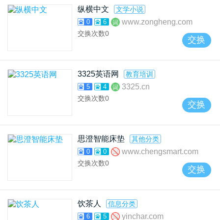
纵横中文
文学小说
www.zongheng.com
0
6
交换次数
0
交换
3325英语网
教育培训
3325.cn
5
4
交换次数
0
交换
思澄智能床垫
其他分类
www.chengsmart.com
0
0
交换次数
0
交换
饮茶人
信息分类
yinchar.com
6
5