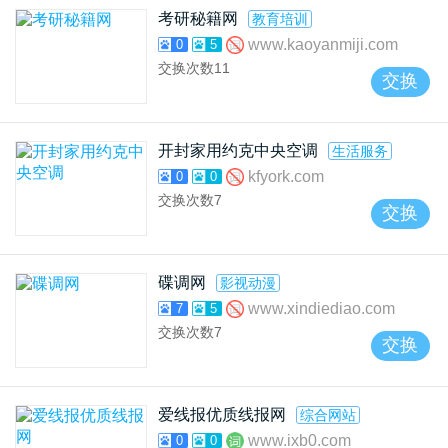
考研秘籍网
教育培训
www.kaoyanmiji.com
0
5
交换次数
11
交换
开封家用约克中央空调
生活服务
kfyork.com
0
0
交换次数
7
交换
碟调网
影视动漫
www.xindiediao.com
7
5
交换次数
7
交换
爱线报优质线报网
综合网站
www.ixb0.com
0
0