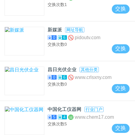
交换次数
1
交换
新媒派
网址导航
pidoutv.com
0
6
交换次数
0
交换
昌日光伏企业
其他分类
www.crlsxny.com
0
6
交换次数
0
交换
中国化工仪器网
行业门户
www.chem17.com
5
4
交换次数
5
交换