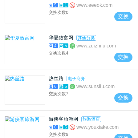
www.eeeok.com
5
1
交换次数
0
交换
华夏致富网
其他分类
www.zuizhifu.com
4
5
交换次数
4
交换
热丝路
电子商务
www.sunsilu.com
6
5
交换次数
7
交换
游侠客旅游网
旅游酒店
www.youxiake.com
0
5
交换次数
9