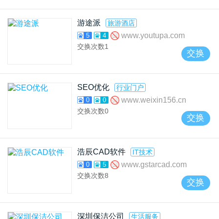
游途派
旅游酒店
www.youtupa.com
5
4
交换次数
1
交换
SEO优化
行业门户
www.weixin156.cn
0
0
交换次数
0
交换
浩辰CAD软件
IT技术
www.gstarcad.com
0
5
交换次数
8
交换
深圳保洁公司
生活服务