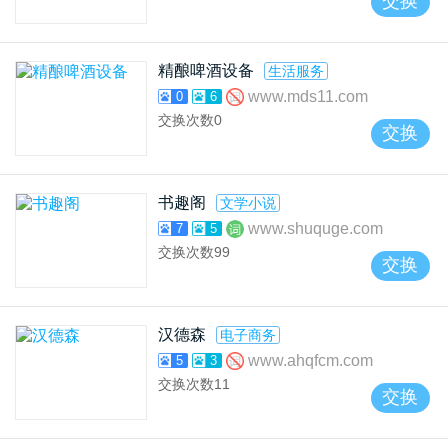
交换
精酿啤酒设备
生活服务
www.mds11.com
0
6
交换次数
0
交换
书趣阁
文学小说
www.shuquge.com
7
5
交换次数
99
交换
汉德森
电子商务
www.ahqfcm.com
5
3
交换次数
11
交换