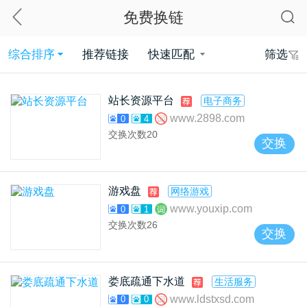
免费换链
综合排序
推荐链接
快速匹配
筛选
站长资源平台
电子商务
www.2898.com
0
4
交换次数
20
交换
游戏盘
网络游戏
www.youxip.com
0
1
交换次数
26
交换
娄底疏通下水道
生活服务
www.ldstxsd.com
0
0