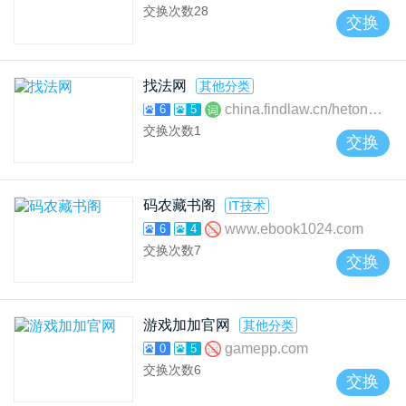
交换次数
28
交换
找法网
其他分类
china.findlaw.cn/hetongfa
6
5
交换次数
1
交换
码农藏书阁
IT技术
www.ebook1024.com
6
4
交换次数
7
交换
游戏加加官网
其他分类
gamepp.com
0
5
交换次数
6
交换