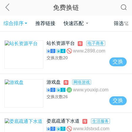
免费换链
综合排序
推荐链接
快速匹配
筛选
站长资源平台
电子商务
www.2898.com
0
4
交换次数
20
交换
游戏盘
网络游戏
www.youxip.com
0
1
交换次数
26
交换
娄底疏通下水道
生活服务
www.ldstxsd.com
0
0