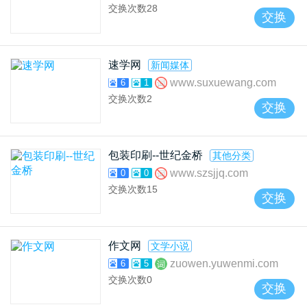
交换次数
28
交换
速学网
新闻媒体
www.suxuewang.com
6
1
交换次数
2
交换
包装印刷--世纪金桥
其他分类
www.szsjjq.com
0
0
交换次数
15
交换
作文网
文学小说
zuowen.yuwenmi.com
6
5
交换次数
0
交换