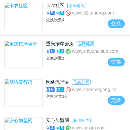
卡农社区
论坛博客
www.51kanong.com
5
5
交换次数
4
交换
重庆按摩会所
医疗健康
www.zhiyuhuisuo.com
0
0
交换次数
1
交换
网络流行语
信息分类
www.shenmegeng.cn
6
1
交换次数
10
交换
安心加盟网
其他分类
www.anxjm.com
4
5