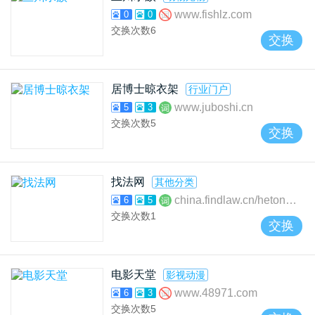
www.fishlz.com
0
0
交换次数
6
交换
居博士晾衣架
行业门户
www.juboshi.cn
5
3
交换次数
5
交换
找法网
其他分类
china.findlaw.cn/hetongfa
6
5
交换次数
1
交换
电影天堂
影视动漫
www.48971.com
6
3
交换次数
5