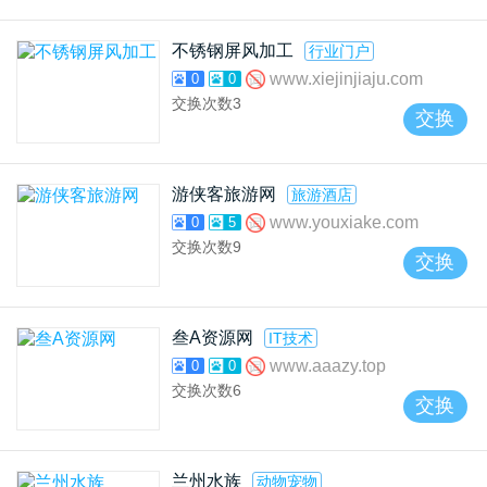
不锈钢屏风加工
行业门户
www.xiejinjiaju.com
0
0
交换次数
3
交换
游侠客旅游网
旅游酒店
www.youxiake.com
0
5
交换次数
9
交换
叁A资源网
IT技术
www.aaazy.top
0
0
交换次数
6
交换
兰州水族
动物宠物