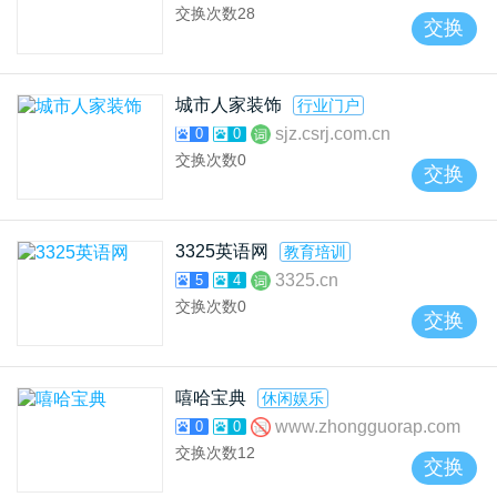
交换次数
28
交换
城市人家装饰
行业门户
sjz.csrj.com.cn
0
0
交换次数
0
交换
3325英语网
教育培训
3325.cn
5
4
交换次数
0
交换
嘻哈宝典
休闲娱乐
www.zhongguorap.com
0
0
交换次数
12
交换