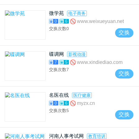
微学苑
电子商务
www.weixueyuan.net
0
6
交换次数
0
交换
碟调网
影视动漫
www.xindiediao.com
7
5
交换次数
7
交换
名医在线
医疗健康
myzx.cn
0
6
交换次数
5
交换
河南人事考试网
教育培训