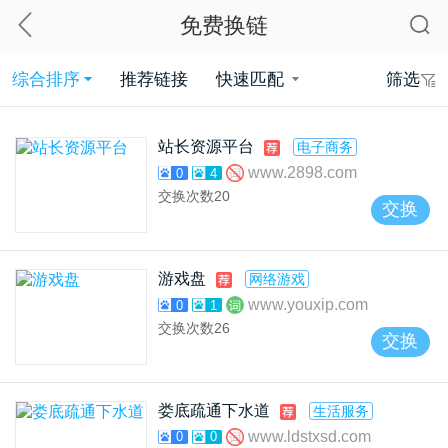
免费换链
综合排序
推荐链接
快速匹配
筛选
站长资源平台
电子商务
www.2898.com
0
4
交换次数
20
交换
游戏盘
网络游戏
www.youxip.com
0
1
交换次数
26
交换
娄底疏通下水道
生活服务
www.ldstxsd.com
0
0