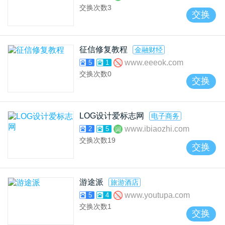
交换次数
3
交换
征信修复教程
金融财经
www.eeeok.com
5
1
交换次数
0
交换
LOG设计爱标志网
电子商务
www.ibiaozhi.com
2
5
交换次数
19
交换
游途派
旅游酒店
www.youtupa.com
5
4
交换次数
1
交换