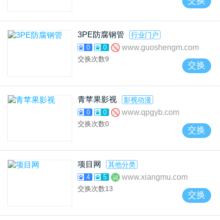
交换
3PE防腐钢管
行业门户
www.guoshengm.com
0
0
交换次数
9
交换
青苹果影视
影视动漫
www.qpgyb.com
0
0
交换次数
0
交换
项目网
其他分类
www.xiangmu.com
4
5
交换次数
13
交换