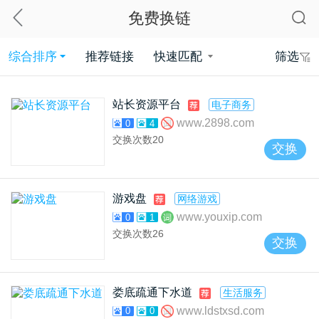
免费换链
综合排序
推荐链接
快速匹配
筛选
站长资源平台
电子商务
www.2898.com
0
4
交换次数
20
交换
游戏盘
网络游戏
www.youxip.com
0
1
交换次数
26
交换
娄底疏通下水道
生活服务
www.ldstxsd.com
0
0