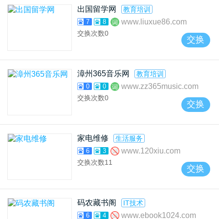
出国留学网
教育培训
www.liuxue86.com
7
8
交换次数
0
交换
漳州365音乐网
教育培训
www.zz365music.com
0
0
交换次数
0
交换
家电维修
生活服务
www.120xiu.com
6
3
交换次数
11
交换
码农藏书阁
IT技术
www.ebook1024.com
6
4