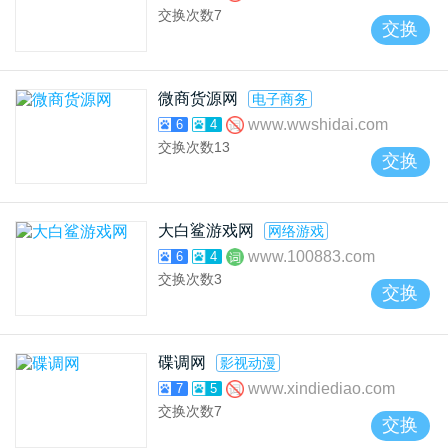
交换次数
7
交换
微商货源网
电子商务
www.wwshidai.com
6
4
交换次数
13
交换
大白鲨游戏网
网络游戏
www.100883.com
6
4
交换次数
3
交换
碟调网
影视动漫
www.xindiediao.com
7
5
交换次数
7
交换