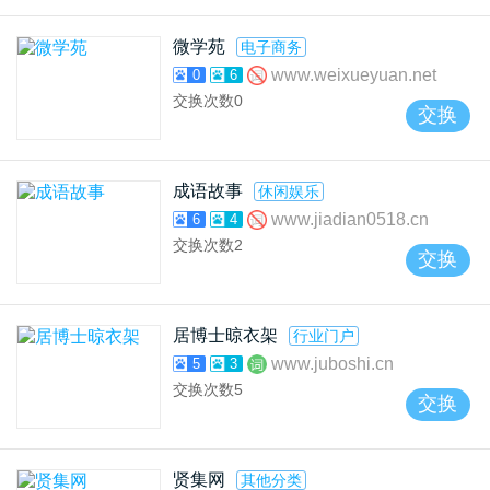
微学苑
电子商务
www.weixueyuan.net
0
6
交换次数
0
交换
成语故事
休闲娱乐
www.jiadian0518.cn
6
4
交换次数
2
交换
居博士晾衣架
行业门户
www.juboshi.cn
5
3
交换次数
5
交换
贤集网
其他分类