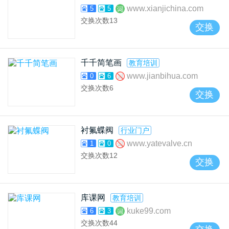
www.xianjichina.com
5
5
交换次数
13
交换
千千简笔画
教育培训
www.jianbihua.com
0
6
交换次数
6
交换
衬氟蝶阀
行业门户
www.yatevalve.cn
1
0
交换次数
12
交换
库课网
教育培训
kuke99.com
6
3
交换次数
44