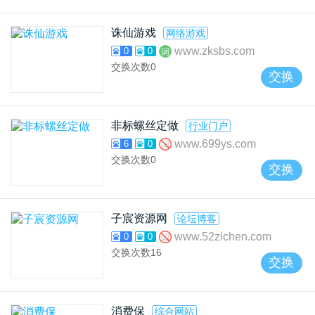
诛仙游戏
网络游戏
www.zksbs.com
0
0
交换次数
0
交换
非标螺丝定做
行业门户
www.699ys.com
6
0
交换次数
0
交换
子宸资源网
论坛博客
www.52zichen.com
0
0
交换次数
16
交换
消费保
综合网站