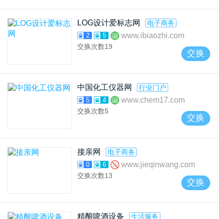
LOG设计爱标志网
电子商务
www.ibiaozhi.com
2
5
交换次数
19
交换
中国化工仪器网
行业门户
www.chem17.com
5
4
交换次数
5
交换
接亲网
电子商务
www.jieqinwang.com
0
6
交换次数
13
交换
精酿啤酒设备
生活服务