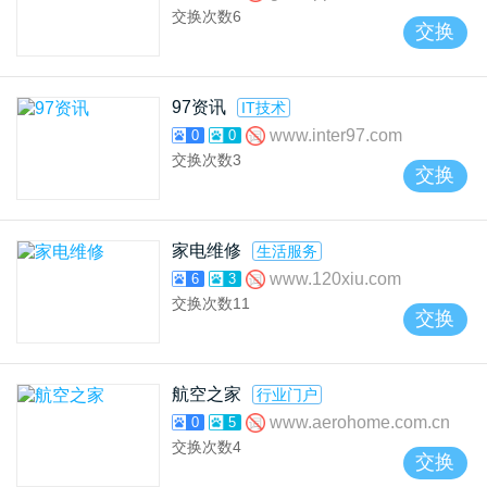
交换次数
6
交换
97资讯
IT技术
www.inter97.com
0
0
交换次数
3
交换
家电维修
生活服务
www.120xiu.com
6
3
交换次数
11
交换
航空之家
行业门户
www.aerohome.com.cn
0
5
交换次数
4
交换