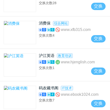
交换次数
28
交换
消费保
综合网站
www.xfb315.com
0
6
交换次数
4
交换
沪江英语
教育培训
www.hjenglish.com
6
5
交换次数
1
交换
码农藏书阁
IT技术
www.ebook1024.com
6
4
交换次数
7
交换