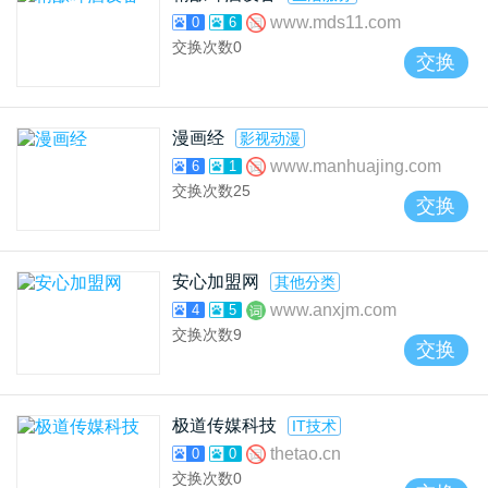
www.mds11.com
0
6
交换次数
0
交换
漫画经
影视动漫
www.manhuajing.com
6
1
交换次数
25
交换
安心加盟网
其他分类
www.anxjm.com
4
5
交换次数
9
交换
极道传媒科技
IT技术
thetao.cn
0
0
交换次数
0