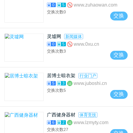
www.zuhaowan.com
0
5
交换次数
0
交换
灵墟网
新闻媒体
www.0xu.cn
0
5
交换次数
3
交换
居博士晾衣架
行业门户
www.juboshi.cn
5
3
交换次数
5
交换
广西健身器材
体育竞技
www.lzmyty.com
6
2
交换次数
27