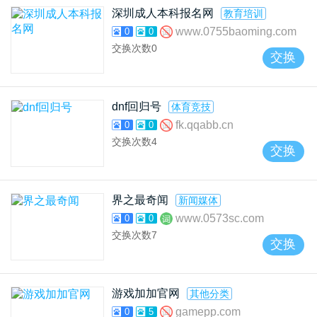
深圳成人本科报名网
教育培训
www.0755baoming.com
0
0
交换次数
0
交换
dnf回归号
体育竞技
fk.qqabb.cn
0
0
交换次数
4
交换
界之最奇闻
新闻媒体
www.0573sc.com
0
0
交换次数
7
交换
游戏加加官网
其他分类
gamepp.com
0
5