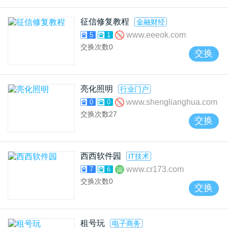
征信修复教程
金融财经
www.eeeok.com
5
1
交换次数
0
交换
亮化照明
行业门户
www.shenglianghua.com
0
0
交换次数
27
交换
西西软件园
IT技术
www.cr173.com
7
6
交换次数
0
交换
租号玩
电子商务