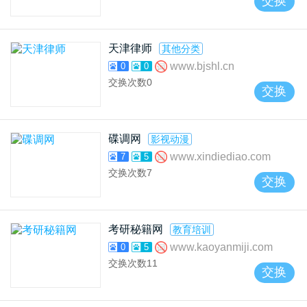
交换
天津律师
其他分类
www.bjshl.cn
0
0
交换次数
0
交换
碟调网
影视动漫
www.xindiediao.com
7
5
交换次数
7
交换
考研秘籍网
教育培训
www.kaoyanmiji.com
0
5
交换次数
11
交换