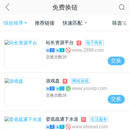
免费换链
综合排序
推荐链接
快速匹配
筛选
站长资源平台
电子商务
www.2898.com
0
4
交换次数
20
交换
游戏盘
网络游戏
www.youxip.com
0
1
交换次数
26
交换
娄底疏通下水道
生活服务
www.ldstxsd.com
0
0