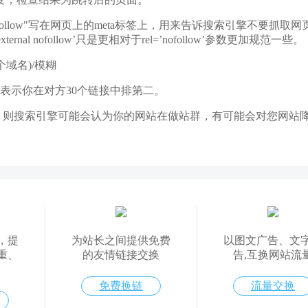
：(1)、将"nofollow"写在网页上的meta标签上，用来告诉搜索引擎不要抓
l nofollow’只是更相对于rel=’nofollow’参数更加规范一些。
个域名)/模糊
，2表示你在对方30个链接中排第二。
相同，则搜索引擎可能会认为你的网站在做站群，有可能会对您网
，提
为站长之间提供免费
以图文广告、文
重、
的友情链接交换
告,互换网站流
免费换链
流量交换