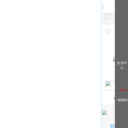
共
件，
已选
件
清空
查看全
会员中
部
心
￥
/月
购物车
购物车