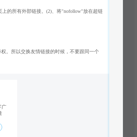
取网页上的所有外部链接。(2)、将"nofollow"放在超链
站降权。所以交换友情链接的时候，不要跟同一个
字广
优质流量精准投放，
以软文形式发布，增
量
监控流量来源
推广，提高网站的收
购买流量
购买软文