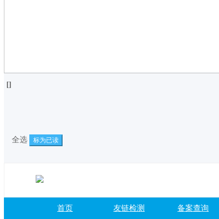
[
]
全选
标为已读
首页
友链检测
备案查询