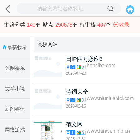
主题分类
140
站点
250678
待审核
407
收录
个
个
个
高校网站
最新收录
日IP四万必应3
hanciba.com
5
0
休闲娱乐
2026-07-20
文学小说
诗词大全
www.niuniushici.com
2
0
2026-02-15
新闻媒体
范文网
网络游戏
www.fanweninfo.cn
1
0
2025-12-31