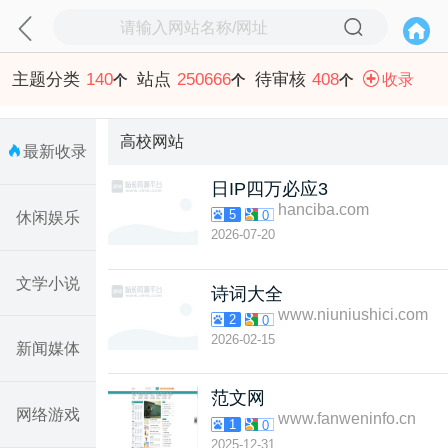
主题分类
140
站点
250666
待审核
408
收录
个
个
个
高校网站
最新收录
日IP四万必应3
hanciba.com
5
0
休闲娱乐
2026-07-20
文学小说
诗词大全
www.niuniushici.com
2
0
2026-02-15
新闻媒体
范文网
网络游戏
www.fanweninfo.cn
1
0
2025-12-31