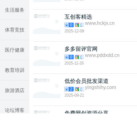
生活服务
互创客精选
www.hckjx.cn
0
0
体育竞技
2025-12-09
多多留评官网
医疗健康
www.pddxdd.cn
0
0
2025-11-26
教育培训
低价会员批发渠道
yingshihy.com
2
0
旅游酒店
2025-09-21
论坛博客
免费网创资源分享
www.a5.org.cn
1
0
2025-08-31
汽车网站