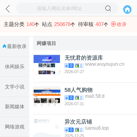
主题分类
140
站点
250678
待审核
407
收录
个
个
个
网赚项目
最新收录
无忧君的资源库
www.wuyoujun.cn
0
0
休闲娱乐
2026-07-27
文学小说
58人气购物
mall.58.tl
0
0
2026-07-11
新闻媒体
异次元店铺
网络游戏
sansu6.top
0
0
2025-12-25